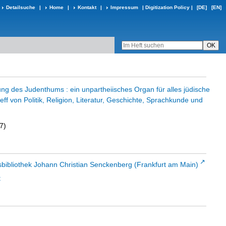
Detailsuche
|
Home
|
Kontakt
|
Impressum
|
Digitization Policy
|
[DE]
[EN]
ng des Judenthums : ein unpartheiisches Organ für alles jüdische
reff von Politik, Religion, Literatur, Geschichte, Sprachkunde und
7)
sbibliothek Johann Christian Senckenberg (Frankfurt am Main)
t