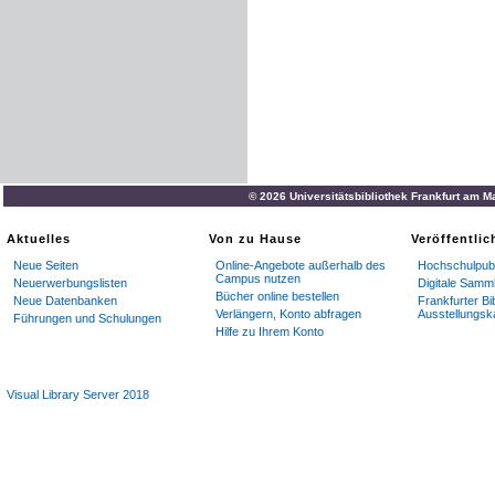
© 2026 Universitätsbibliothek Frankfurt am M
Aktuelles
Von zu Hause
Veröffentli
Neue Seiten
Online-Angebote außerhalb des
Hochschulpubl
Campus nutzen
Neuerwerbungslisten
Digitale Samm
Bücher online bestellen
Neue Datenbanken
Frankfurter Bi
Verlängern, Konto abfragen
Ausstellungsk
Führungen und Schulungen
Hilfe zu Ihrem Konto
Visual Library Server 2018