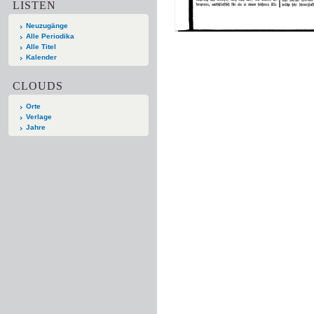
LISTEN
Neuzugänge
Alle Periodika
Alle Titel
Kalender
CLOUDS
Orte
Verlage
Jahre