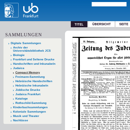
ÜBERSICHT
SEITE
TITEL
SAMMLUNGEN
Digitale Sammlungen
Archiv der
Universitätsbibliothek JCS
Biologie
Frankfurt und Seltene Drucke
Handschriften und Inkunabeln
Judaica
Compact Memory
Freimann-Sammlung
Hebräische Handschriften
Hebräische Inkunabeln
Jiddische Drucke
Judaica Frankfurt
Kataloge
Rothschild-Sammlung
Kinderbuchsammlungen
Koloniale Sammlungen
Musik und Theater
Nachlässe