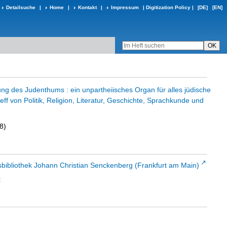
Detailsuche
|
Home
|
Kontakt
|
Impressum
|
Digitization Policy
|
[DE]
[EN]
ng des Judenthums : ein unpartheiisches Organ für alles jüdische
reff von Politik, Religion, Literatur, Geschichte, Sprachkunde und
8)
sbibliothek Johann Christian Senckenberg (Frankfurt am Main)
t