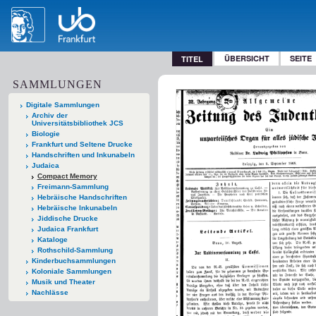
ÜBERSICHT
SEITE
TITEL
SAMMLUNGEN
Digitale Sammlungen
Archiv der
Universitätsbibliothek JCS
Biologie
Frankfurt und Seltene Drucke
Handschriften und Inkunabeln
Judaica
Compact Memory
Freimann-Sammlung
Hebräische Handschriften
Hebräische Inkunabeln
Jiddische Drucke
Judaica Frankfurt
Kataloge
Rothschild-Sammlung
Kinderbuchsammlungen
Koloniale Sammlungen
Musik und Theater
Nachlässe