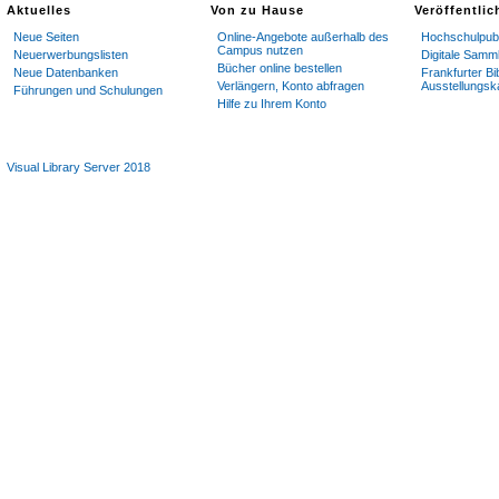
Aktuelles
Von zu Hause
Veröffentli
Neue Seiten
Online-Angebote außerhalb des
Hochschulpubl
Campus nutzen
Neuerwerbungslisten
Digitale Samm
Bücher online bestellen
Neue Datenbanken
Frankfurter Bi
Verlängern, Konto abfragen
Ausstellungsk
Führungen und Schulungen
Hilfe zu Ihrem Konto
Visual Library Server 2018