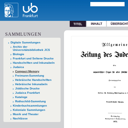
INHALT
ÜBERSICH
TITEL
SAMMLUNGEN
Digitale Sammlungen
Archiv der
Universitätsbibliothek JCS
Biologie
Frankfurt und Seltene Drucke
Handschriften und Inkunabeln
Judaica
Compact Memory
Freimann-Sammlung
Hebräische Handschriften
Hebräische Inkunabeln
Jiddische Drucke
Judaica Frankfurt
Kataloge
Rothschild-Sammlung
Kinderbuchsammlungen
Koloniale Sammlungen
Musik und Theater
Nachlässe