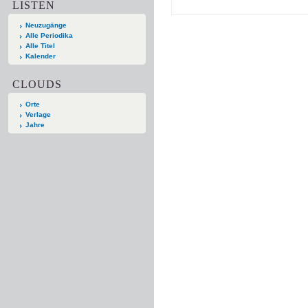
LISTEN
Neuzugänge
Alle Periodika
Alle Titel
Kalender
CLOUDS
Orte
Verlage
Jahre