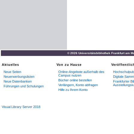
© 2026 Universitätsbibliothek Frankfurt am M
Aktuelles
Von zu Hause
Veröffentli
Neue Seiten
Online-Angebote außerhalb des
Hochschulpubl
Campus nutzen
Neuerwerbungslisten
Digitale Samm
Bücher online bestellen
Neue Datenbanken
Frankfurter Bi
Verlängern, Konto abfragen
Ausstellungsk
Führungen und Schulungen
Hilfe zu Ihrem Konto
Visual Library Server 2018