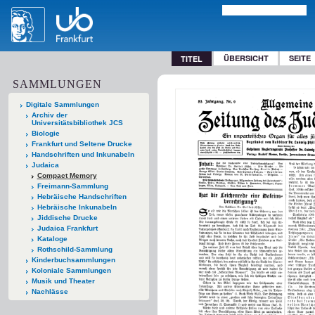
ÜBERSICHT
SEITE
TITEL
SAMMLUNGEN
Digitale Sammlungen
Archiv der
Universitätsbibliothek JCS
Biologie
Frankfurt und Seltene Drucke
Handschriften und Inkunabeln
Judaica
Compact Memory
Freimann-Sammlung
Hebräische Handschriften
Hebräische Inkunabeln
Jiddische Drucke
Judaica Frankfurt
Kataloge
Rothschild-Sammlung
Kinderbuchsammlungen
Koloniale Sammlungen
Musik und Theater
Nachlässe