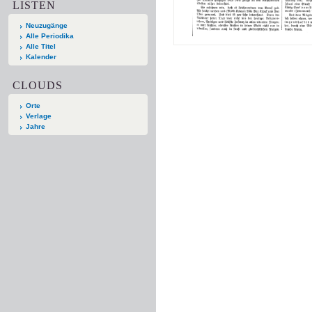
LISTEN
Neuzugänge
Alle Periodika
Alle Titel
Kalender
CLOUDS
Orte
Verlage
Jahre