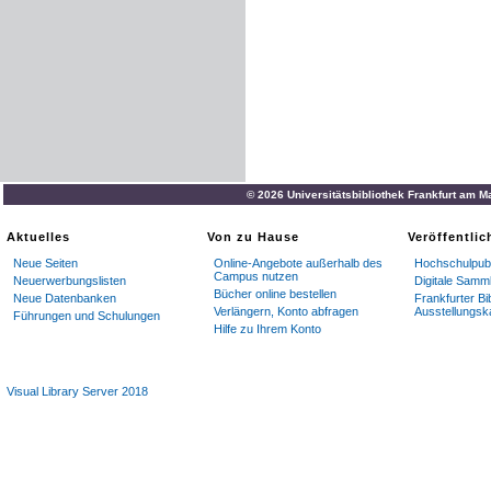
© 2026 Universitätsbibliothek Frankfurt am M
Aktuelles
Von zu Hause
Veröffentli
Neue Seiten
Online-Angebote außerhalb des
Hochschulpubl
Campus nutzen
Neuerwerbungslisten
Digitale Samm
Bücher online bestellen
Neue Datenbanken
Frankfurter Bi
Verlängern, Konto abfragen
Ausstellungsk
Führungen und Schulungen
Hilfe zu Ihrem Konto
Visual Library Server 2018