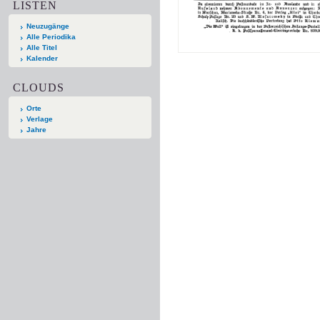
LISTEN
Neuzugänge
Alle Periodika
Alle Titel
Kalender
CLOUDS
Orte
Verlage
Jahre