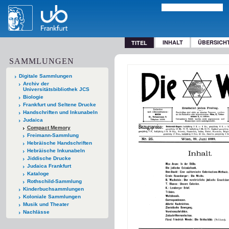
INHALT
ÜBERSICH
TITEL
SAMMLUNGEN
Digitale Sammlungen
Archiv der
Universitätsbibliothek JCS
Biologie
Frankfurt und Seltene Drucke
Handschriften und Inkunabeln
Judaica
Compact Memory
Freimann-Sammlung
Hebräische Handschriften
Hebräische Inkunabeln
Jiddische Drucke
Judaica Frankfurt
Kataloge
Rothschild-Sammlung
Kinderbuchsammlungen
Koloniale Sammlungen
Musik und Theater
Nachlässe