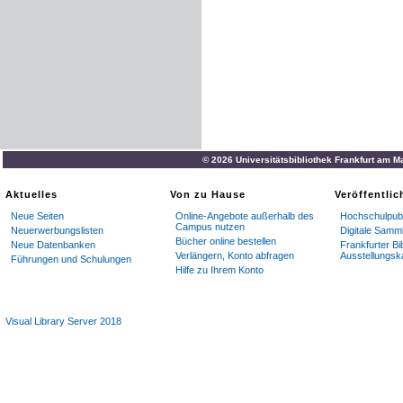
© 2026 Universitätsbibliothek Frankfurt am M
Aktuelles
Von zu Hause
Veröffentli
Neue Seiten
Online-Angebote außerhalb des
Hochschulpubl
Campus nutzen
Neuerwerbungslisten
Digitale Samm
Bücher online bestellen
Neue Datenbanken
Frankfurter Bi
Verlängern, Konto abfragen
Ausstellungsk
Führungen und Schulungen
Hilfe zu Ihrem Konto
Visual Library Server 2018