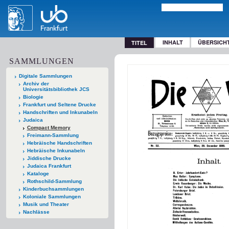
INHALT
ÜBERSICH
TITEL
SAMMLUNGEN
Digitale Sammlungen
Archiv der
Universitätsbibliothek JCS
Biologie
Frankfurt und Seltene Drucke
Handschriften und Inkunabeln
Judaica
Compact Memory
Freimann-Sammlung
Hebräische Handschriften
Hebräische Inkunabeln
Jiddische Drucke
Judaica Frankfurt
Kataloge
Rothschild-Sammlung
Kinderbuchsammlungen
Koloniale Sammlungen
Musik und Theater
Nachlässe