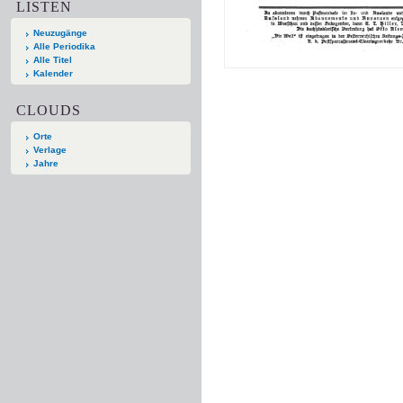
LISTEN
Neuzugänge
Alle Periodika
Alle Titel
Kalender
CLOUDS
Orte
Verlage
Jahre