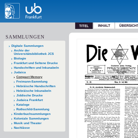
INHALT
ÜBERSICH
TITEL
SAMMLUNGEN
Digitale Sammlungen
Archiv der
Universitätsbibliothek JCS
Biologie
Frankfurt und Seltene Drucke
Handschriften und Inkunabeln
Judaica
Compact Memory
Freimann-Sammlung
Hebräische Handschriften
Hebräische Inkunabeln
Jiddische Drucke
Judaica Frankfurt
Kataloge
Rothschild-Sammlung
Kinderbuchsammlungen
Koloniale Sammlungen
Musik und Theater
Nachlässe