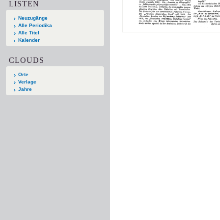
LISTEN
Neuzugänge
Alle Periodika
Alle Titel
Kalender
CLOUDS
Orte
Verlage
Jahre