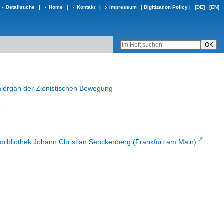
Detailsuche
|
Home
|
Kontakt
|
Impressum
|
Digitization Policy
|
[DE]
[EN]
ralorgan der Zionistischen Bewegung
8
sbibliothek Johann Christian Senckenberg (Frankfurt am Main)
t