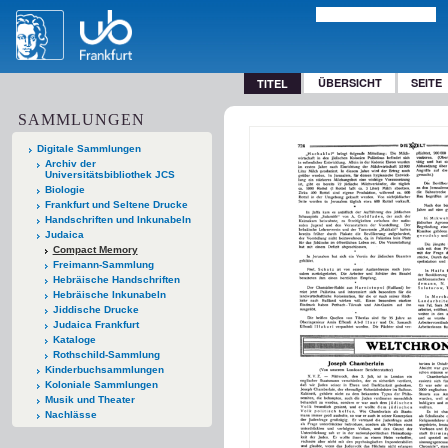
ÜBERSICHT
SEITE
TITEL
SAMMLUNGEN
Digitale Sammlungen
Archiv der
Universitätsbibliothek JCS
Biologie
Frankfurt und Seltene Drucke
Handschriften und Inkunabeln
Judaica
Compact Memory
Freimann-Sammlung
Hebräische Handschriften
Hebräische Inkunabeln
Jiddische Drucke
Judaica Frankfurt
Kataloge
Rothschild-Sammlung
Kinderbuchsammlungen
Koloniale Sammlungen
Musik und Theater
Nachlässe