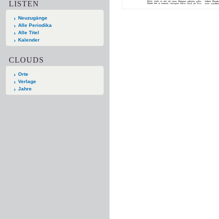
LISTEN
Neuzugänge
Alle Periodika
Alle Titel
Kalender
CLOUDS
Orte
Verlage
Jahre