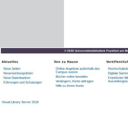
© 2026 Universitätsbibliothek Frankfurt am M
Aktuelles
Von zu Hause
Veröffentli
Neue Seiten
Online-Angebote außerhalb des
Hochschulpubl
Campus nutzen
Neuerwerbungslisten
Digitale Samm
Bücher online bestellen
Neue Datenbanken
Frankfurter Bi
Verlängern, Konto abfragen
Ausstellungsk
Führungen und Schulungen
Hilfe zu Ihrem Konto
Visual Library Server 2018