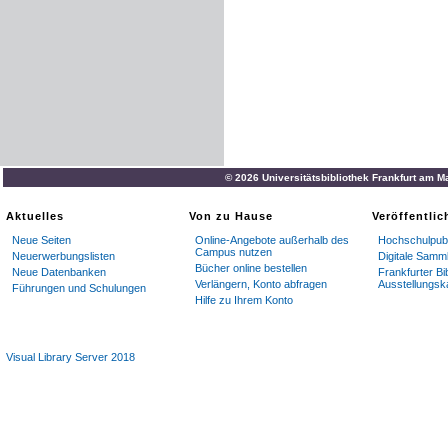
© 2026 Universitätsbibliothek Frankfurt am M
Aktuelles
Von zu Hause
Veröffentli
Neue Seiten
Online-Angebote außerhalb des
Hochschulpubl
Campus nutzen
Neuerwerbungslisten
Digitale Samm
Bücher online bestellen
Neue Datenbanken
Frankfurter Bi
Verlängern, Konto abfragen
Ausstellungsk
Führungen und Schulungen
Hilfe zu Ihrem Konto
Visual Library Server 2018