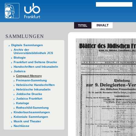
INHALT
TITEL
SAMMLUNGEN
Digitale Sammlungen
Archiv der
Universitätsbibliothek JCS
Biologie
Frankfurt und Seltene Drucke
Handschriften und Inkunabeln
Judaica
Compact Memory
Freimann-Sammlung
Hebräische Handschriften
Hebräische Inkunabeln
Jiddische Drucke
Judaica Frankfurt
Kataloge
Rothschild-Sammlung
Kinderbuchsammlungen
Koloniale Sammlungen
Musik und Theater
Nachlässe