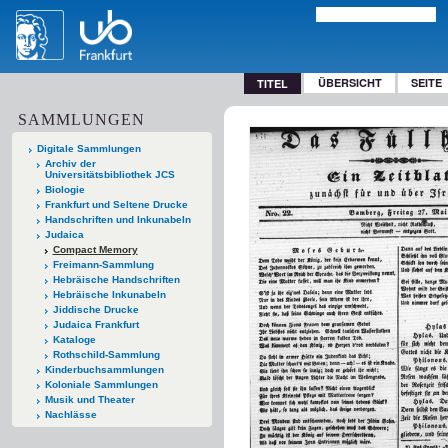
ÜBERSICHT
SEITE
TITEL
SAMMLUNGEN
Digitale Sammlungen
Archiv der
Universitätsbibliothek JCS
Biologie
Frankfurt und Seltene Drucke
Handschriften und Inkunabeln
Judaica
Compact Memory
Freimann-Sammlung
Hebräische Handschriften
Hebräische Inkunabeln
Jiddische Drucke
Judaica Frankfurt
Kataloge
Rothschild-Sammlung
Kinderbuchsammlungen
Koloniale Sammlungen
Musik und Theater
Nachlässe