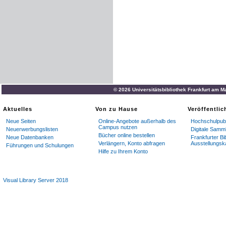
© 2026 Universitätsbibliothek Frankfurt am M
Aktuelles
Von zu Hause
Veröffentli
Neue Seiten
Online-Angebote außerhalb des
Hochschulpubl
Campus nutzen
Neuerwerbungslisten
Digitale Samm
Bücher online bestellen
Neue Datenbanken
Frankfurter Bi
Verlängern, Konto abfragen
Ausstellungsk
Führungen und Schulungen
Hilfe zu Ihrem Konto
Visual Library Server 2018