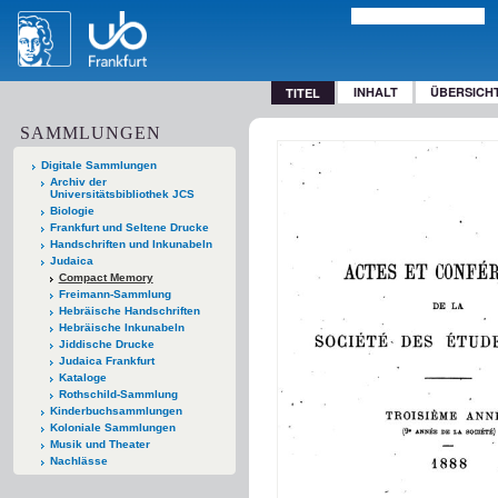
INHALT
ÜBERSICH
TITEL
SAMMLUNGEN
Digitale Sammlungen
Archiv der
Universitätsbibliothek JCS
Biologie
Frankfurt und Seltene Drucke
Handschriften und Inkunabeln
Judaica
Compact Memory
Freimann-Sammlung
Hebräische Handschriften
Hebräische Inkunabeln
Jiddische Drucke
Judaica Frankfurt
Kataloge
Rothschild-Sammlung
Kinderbuchsammlungen
Koloniale Sammlungen
Musik und Theater
Nachlässe