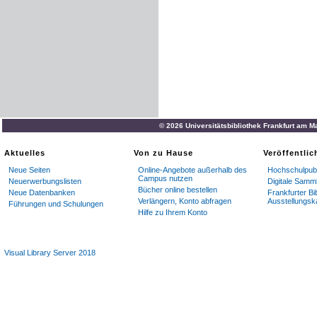
© 2026 Universitätsbibliothek Frankfurt am M
Aktuelles
Von zu Hause
Veröffentli
Neue Seiten
Online-Angebote außerhalb des
Hochschulpubl
Campus nutzen
Neuerwerbungslisten
Digitale Samm
Bücher online bestellen
Neue Datenbanken
Frankfurter Bi
Verlängern, Konto abfragen
Ausstellungsk
Führungen und Schulungen
Hilfe zu Ihrem Konto
Visual Library Server 2018