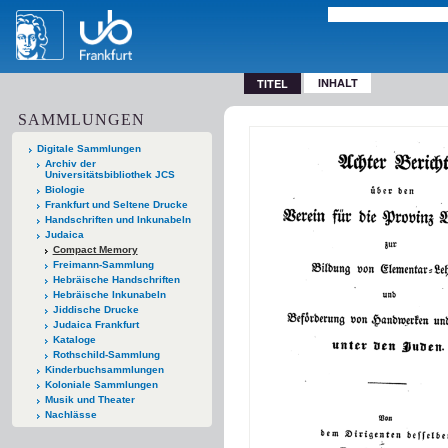
INHALT
TITEL
SAMMLUNGEN
Digitale Sammlungen
Archiv der
Universitätsbibliothek JCS
Biologie
Frankfurt und Seltene Drucke
Handschriften und Inkunabeln
Judaica
Compact Memory
Freimann-Sammlung
Hebräische Handschriften
Hebräische Inkunabeln
Jiddische Drucke
Judaica Frankfurt
Kataloge
Rothschild-Sammlung
Kinderbuchsammlungen
Koloniale Sammlungen
Musik und Theater
Nachlässe