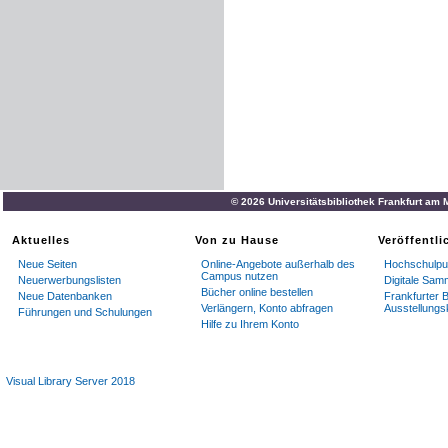
© 2026 Universitätsbibliothek Frankfurt am
Aktuelles
Von zu Hause
Veröffentl
Neue Seiten
Online-Angebote außerhalb des
Hochschulpub
Campus nutzen
Neuerwerbungslisten
Digitale Sam
Bücher online bestellen
Neue Datenbanken
Frankfurter B
Verlängern, Konto abfragen
Ausstellungs
Führungen und Schulungen
Hilfe zu Ihrem Konto
Visual Library Server 2018