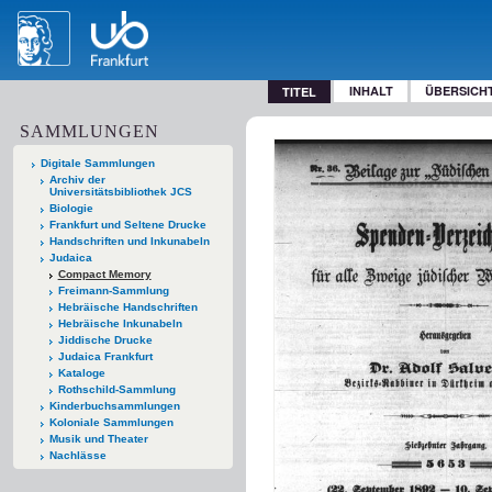
INHALT
ÜBERSICH
TITEL
SAMMLUNGEN
Digitale Sammlungen
Archiv der
Universitätsbibliothek JCS
Biologie
Frankfurt und Seltene Drucke
Handschriften und Inkunabeln
Judaica
Compact Memory
Freimann-Sammlung
Hebräische Handschriften
Hebräische Inkunabeln
Jiddische Drucke
Judaica Frankfurt
Kataloge
Rothschild-Sammlung
Kinderbuchsammlungen
Koloniale Sammlungen
Musik und Theater
Nachlässe