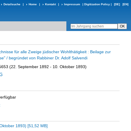
Detailsuche
|
Home
|
Kontakt
|
Impressum
|
Digitization Policy
|
[DE]
[EN]
nisse für alle Zweige jüdischer Wohlthätigkeit : Beilage zur
e" / begründet von Rabbiner Dr. Adolf Salvendi
5653 (22. September 1892 - 10. Oktober 1893)
verfügbar
t
 Oktober 1893)
[
51,52 MB
]