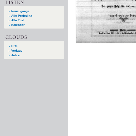
LISTEN
Neuzugänge
Alle Periodika
Alle Titel
Kalender
CLOUDS
Orte
Verlage
Jahre