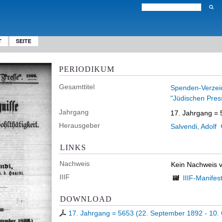
T
SEITE
PERIODIKUM
Gesamttitel
Spenden-Verzeich
"Jüdischen Press
Jahrgang
17. Jahrgang = 
Herausgeber
Salvendi, Adolf
LINKS
Nachweis
Kein Nachweis 
IIIF
IIIF-Manifes
DOWNLOAD
17. Jahrgang = 5653 (22. September 1892 - 10.