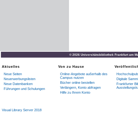
© 2026 Universitätsbibliothek Frankfurt am M
Aktuelles
Von zu Hause
Veröffentli
Neue Seiten
Online-Angebote außerhalb des
Hochschulpubl
Campus nutzen
Neuerwerbungslisten
Digitale Samm
Bücher online bestellen
Neue Datenbanken
Frankfurter Bi
Verlängern, Konto abfragen
Ausstellungsk
Führungen und Schulungen
Hilfe zu Ihrem Konto
Visual Library Server 2018