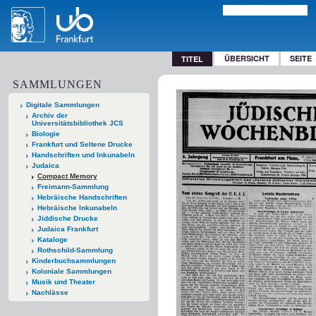
ÜBERSICHT
SEITE
TITEL
SAMMLUNGEN
Digitale Sammlungen
Archiv der
Universitätsbibliothek JCS
Biologie
Frankfurt und Seltene Drucke
Handschriften und Inkunabeln
Judaica
Compact Memory
Freimann-Sammlung
Hebräische Handschriften
Hebräische Inkunabeln
Jiddische Drucke
Judaica Frankfurt
Kataloge
Rothschild-Sammlung
Kinderbuchsammlungen
Koloniale Sammlungen
Musik und Theater
Nachlässe