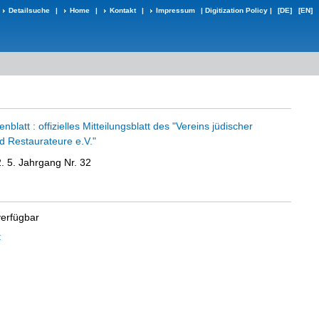
Detailsuche
|
Home
|
Kontakt
|
Impressum
|
Digitization Policy
|
[DE]
[EN]
blatt : offizielles Mitteilungsblatt des "Vereins jüdischer
d Restaurateure e.V."
. 5. Jahrgang Nr. 32
verfügbar
t