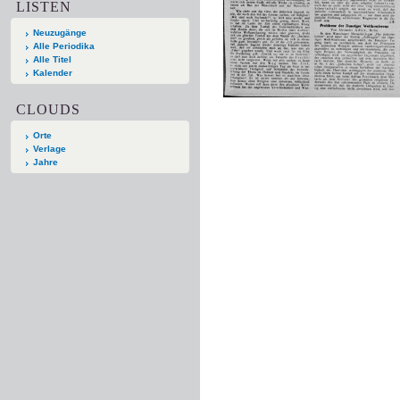
LISTEN
Neuzugänge
Alle Periodika
Alle Titel
Kalender
CLOUDS
Orte
Verlage
Jahre