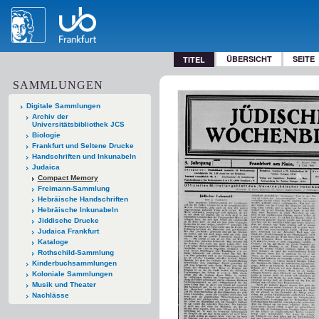
ÜBERSICHT
SEITE
TITEL
SAMMLUNGEN
Digitale Sammlungen
Archiv der
Universitätsbibliothek JCS
Biologie
Frankfurt und Seltene Drucke
Handschriften und Inkunabeln
Judaica
Compact Memory
Freimann-Sammlung
Hebräische Handschriften
Hebräische Inkunabeln
Jiddische Drucke
Judaica Frankfurt
Kataloge
Rothschild-Sammlung
Kinderbuchsammlungen
Koloniale Sammlungen
Musik und Theater
Nachlässe