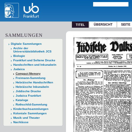
ÜBERSICHT
SEITE
TITEL
SAMMLUNGEN
Digitale Sammlungen
Archiv der
Universitätsbibliothek JCS
Biologie
Frankfurt und Seltene Drucke
Handschriften und Inkunabeln
Judaica
Compact Memory
Freimann-Sammlung
Hebräische Handschriften
Hebräische Inkunabeln
Jiddische Drucke
Judaica Frankfurt
Kataloge
Rothschild-Sammlung
Kinderbuchsammlungen
Koloniale Sammlungen
Musik und Theater
Nachlässe