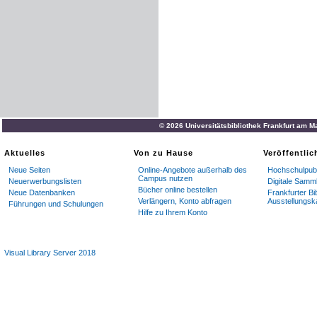
© 2026 Universitätsbibliothek Frankfurt am M
Aktuelles
Von zu Hause
Veröffentli
Neue Seiten
Online-Angebote außerhalb des
Hochschulpubl
Campus nutzen
Neuerwerbungslisten
Digitale Samm
Bücher online bestellen
Neue Datenbanken
Frankfurter Bi
Verlängern, Konto abfragen
Ausstellungsk
Führungen und Schulungen
Hilfe zu Ihrem Konto
Visual Library Server 2018