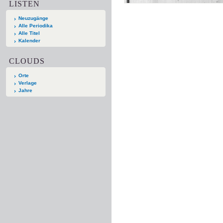
LISTEN
Neuzugänge
Alle Periodika
Alle Titel
Kalender
CLOUDS
Orte
Verlage
Jahre