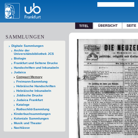
ÜBERSICHT
SEITE
TITEL
SAMMLUNGEN
Digitale Sammlungen
Archiv der
Universitätsbibliothek JCS
Biologie
Frankfurt und Seltene Drucke
Handschriften und Inkunabeln
Judaica
Compact Memory
Freimann-Sammlung
Hebräische Handschriften
Hebräische Inkunabeln
Jiddische Drucke
Judaica Frankfurt
Kataloge
Rothschild-Sammlung
Kinderbuchsammlungen
Koloniale Sammlungen
Musik und Theater
Nachlässe