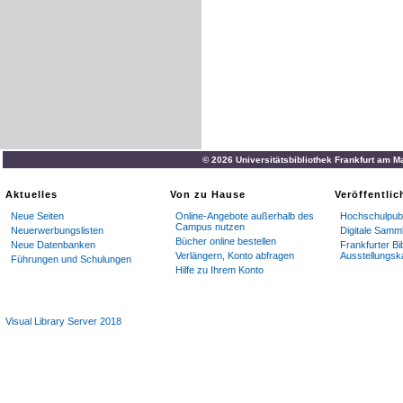
© 2026 Universitätsbibliothek Frankfurt am M
Aktuelles
Von zu Hause
Veröffentli
Neue Seiten
Online-Angebote außerhalb des
Hochschulpubl
Campus nutzen
Neuerwerbungslisten
Digitale Samm
Bücher online bestellen
Neue Datenbanken
Frankfurter Bi
Verlängern, Konto abfragen
Ausstellungsk
Führungen und Schulungen
Hilfe zu Ihrem Konto
Visual Library Server 2018