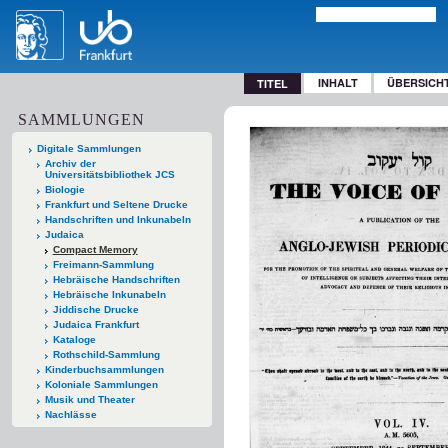
INHALT
ÜBERSICH
TITEL
SAMMLUNGEN
Digitale Sammlungen
Archiv der
Universitätsbibliothek JCS
Biologie
Frankfurt und Seltene Drucke
Handschriften und Inkunabeln
Judaica
Compact Memory
Freimann-Sammlung
Hebräische Handschriften
Hebräische Inkunabeln
Jiddische Drucke
Judaica Frankfurt
Kataloge
Rothschild-Sammlung
Kinderbuchsammlungen
Koloniale Sammlungen
Musik und Theater
Nachlässe