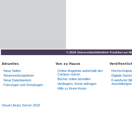
© 2026 Universitätsbibliothek Frankfurt am M
Aktuelles
Von zu Hause
Veröffentli
Neue Seiten
Online-Angebote außerhalb des
Hochschulpubl
Campus nutzen
Neuerwerbungslisten
Digitale Samm
Bücher online bestellen
Neue Datenbanken
Frankfurter Bi
Verlängern, Konto abfragen
Ausstellungsk
Führungen und Schulungen
Hilfe zu Ihrem Konto
Visual Library Server 2018