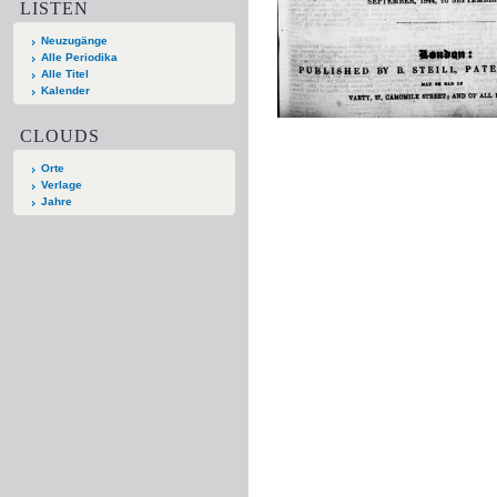
LISTEN
Neuzugänge
Alle Periodika
Alle Titel
Kalender
CLOUDS
Orte
Verlage
Jahre