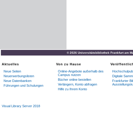
© 2026 Universitätsbibliothek Frankfurt am M
Aktuelles
Von zu Hause
Veröffentli
Neue Seiten
Online-Angebote außerhalb des
Hochschulpubl
Campus nutzen
Neuerwerbungslisten
Digitale Samm
Bücher online bestellen
Neue Datenbanken
Frankfurter Bi
Verlängern, Konto abfragen
Ausstellungsk
Führungen und Schulungen
Hilfe zu Ihrem Konto
Visual Library Server 2018