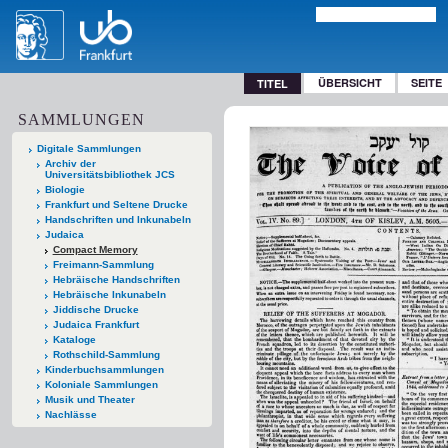
ÜBERSICHT
SEITE
TITEL
SAMMLUNGEN
Digitale Sammlungen
Archiv der
Universitätsbibliothek JCS
Biologie
Frankfurt und Seltene Drucke
Handschriften und Inkunabeln
Judaica
Compact Memory
Freimann-Sammlung
Hebräische Handschriften
Hebräische Inkunabeln
Jiddische Drucke
Judaica Frankfurt
Kataloge
Rothschild-Sammlung
Kinderbuchsammlungen
Koloniale Sammlungen
Musik und Theater
Nachlässe