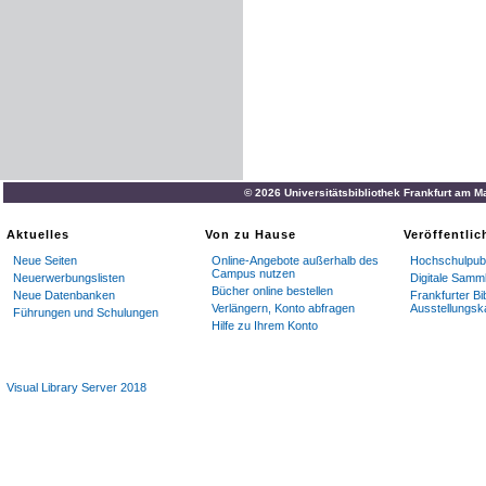
© 2026 Universitätsbibliothek Frankfurt am M
Aktuelles
Von zu Hause
Veröffentli
Neue Seiten
Online-Angebote außerhalb des
Hochschulpubl
Campus nutzen
Neuerwerbungslisten
Digitale Samm
Bücher online bestellen
Neue Datenbanken
Frankfurter Bi
Verlängern, Konto abfragen
Ausstellungsk
Führungen und Schulungen
Hilfe zu Ihrem Konto
Visual Library Server 2018