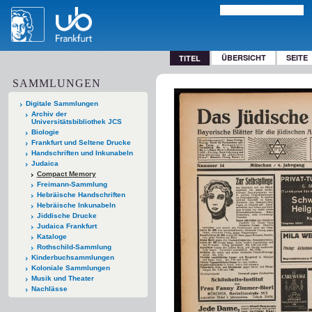
ÜBERSICHT
SEITE
TITEL
SAMMLUNGEN
Digitale Sammlungen
Archiv der
Universitätsbibliothek JCS
Biologie
Frankfurt und Seltene Drucke
Handschriften und Inkunabeln
Judaica
Compact Memory
Freimann-Sammlung
Hebräische Handschriften
Hebräische Inkunabeln
Jiddische Drucke
Judaica Frankfurt
Kataloge
Rothschild-Sammlung
Kinderbuchsammlungen
Koloniale Sammlungen
Musik und Theater
Nachlässe