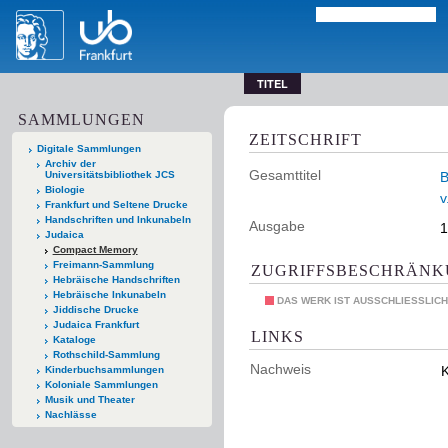
TITEL
SAMMLUNGEN
ZEITSCHRIFT
Digitale Sammlungen
Archiv der
Gesamttitel
Universitätsbibliothek JCS
B
Biologie
v
Frankfurt und Seltene Drucke
Handschriften und Inkunabeln
Ausgabe
1
Judaica
Compact Memory
Freimann-Sammlung
ZUGRIFFSBESCHRÄN
Hebräische Handschriften
Hebräische Inkunabeln
DAS WERK IST AUSSCHLIESSLICH
Jiddische Drucke
Judaica Frankfurt
LINKS
Kataloge
Rothschild-Sammlung
Nachweis
K
Kinderbuchsammlungen
Koloniale Sammlungen
Musik und Theater
Nachlässe