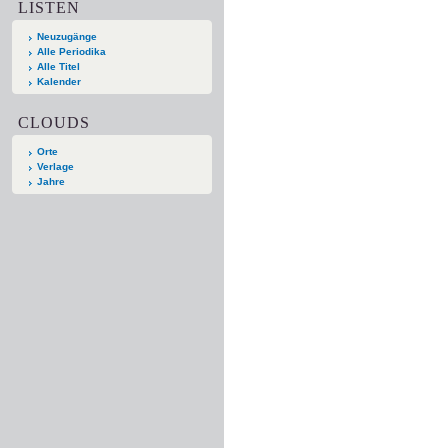
LISTEN
Neuzugänge
Alle Periodika
Alle Titel
Kalender
CLOUDS
Orte
Verlage
Jahre