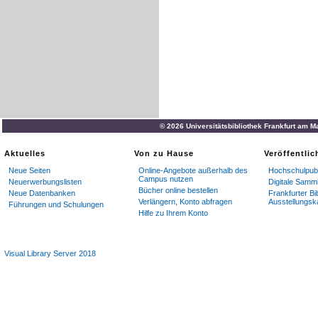
© 2026 Universitätsbibliothek Frankfurt am M
Aktuelles
Von zu Hause
Veröffentli
Neue Seiten
Online-Angebote außerhalb des
Hochschulpubl
Campus nutzen
Neuerwerbungslisten
Digitale Samm
Bücher online bestellen
Neue Datenbanken
Frankfurter Bi
Verlängern, Konto abfragen
Ausstellungsk
Führungen und Schulungen
Hilfe zu Ihrem Konto
Visual Library Server 2018