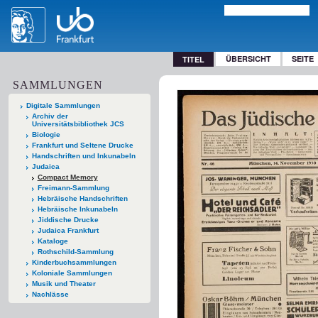
ÜBERSICHT
SEITE
TITEL
SAMMLUNGEN
Digitale Sammlungen
Archiv der
Universitätsbibliothek JCS
Biologie
Frankfurt und Seltene Drucke
Handschriften und Inkunabeln
Judaica
Compact Memory
Freimann-Sammlung
Hebräische Handschriften
Hebräische Inkunabeln
Jiddische Drucke
Judaica Frankfurt
Kataloge
Rothschild-Sammlung
Kinderbuchsammlungen
Koloniale Sammlungen
Musik und Theater
Nachlässe