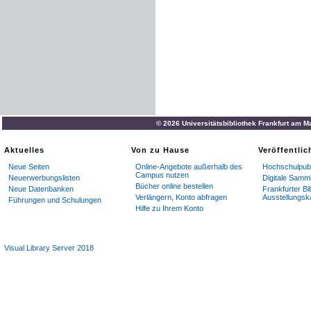
© 2026 Universitätsbibliothek Frankfurt am M
Aktuelles
Von zu Hause
Veröffentli
Neue Seiten
Online-Angebote außerhalb des
Hochschulpubl
Campus nutzen
Neuerwerbungslisten
Digitale Samm
Bücher online bestellen
Neue Datenbanken
Frankfurter Bi
Verlängern, Konto abfragen
Ausstellungsk
Führungen und Schulungen
Hilfe zu Ihrem Konto
Visual Library Server 2018