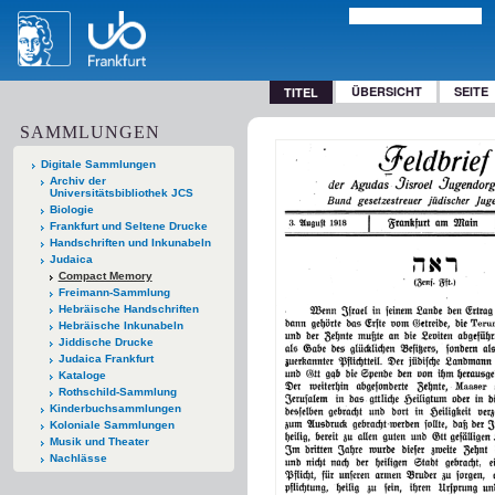
ÜBERSICHT
SEITE
TITEL
SAMMLUNGEN
Digitale Sammlungen
Archiv der
Universitätsbibliothek JCS
Biologie
Frankfurt und Seltene Drucke
Handschriften und Inkunabeln
Judaica
Compact Memory
Freimann-Sammlung
Hebräische Handschriften
Hebräische Inkunabeln
Jiddische Drucke
Judaica Frankfurt
Kataloge
Rothschild-Sammlung
Kinderbuchsammlungen
Koloniale Sammlungen
Musik und Theater
Nachlässe