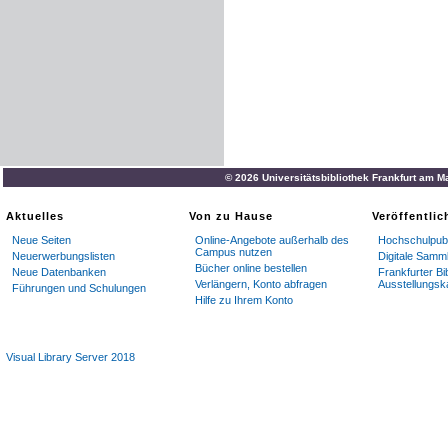
© 2026 Universitätsbibliothek Frankfurt am M
Aktuelles
Von zu Hause
Veröffentli
Neue Seiten
Online-Angebote außerhalb des
Hochschulpubl
Campus nutzen
Neuerwerbungslisten
Digitale Samm
Bücher online bestellen
Neue Datenbanken
Frankfurter Bi
Verlängern, Konto abfragen
Ausstellungsk
Führungen und Schulungen
Hilfe zu Ihrem Konto
Visual Library Server 2018