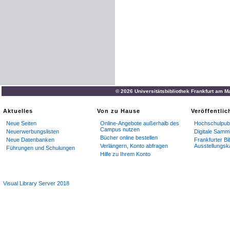
© 2026 Universitätsbibliothek Frankfurt am M
Aktuelles
Von zu Hause
Veröffentli
Neue Seiten
Online-Angebote außerhalb des
Hochschulpubl
Campus nutzen
Neuerwerbungslisten
Digitale Samm
Bücher online bestellen
Neue Datenbanken
Frankfurter Bi
Verlängern, Konto abfragen
Ausstellungsk
Führungen und Schulungen
Hilfe zu Ihrem Konto
Visual Library Server 2018