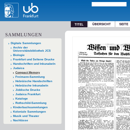
ÜBERSICHT
SEITE
TITEL
SAMMLUNGEN
Digitale Sammlungen
Archiv der
Universitätsbibliothek JCS
Biologie
Frankfurt und Seltene Drucke
Handschriften und Inkunabeln
Judaica
Compact Memory
Freimann-Sammlung
Hebräische Handschriften
Hebräische Inkunabeln
Jiddische Drucke
Judaica Frankfurt
Kataloge
Rothschild-Sammlung
Kinderbuchsammlungen
Koloniale Sammlungen
Musik und Theater
Nachlässe