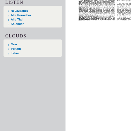
LISTEN
Neuzugänge
Alle Periodika
Alle Titel
Kalender
CLOUDS
Orte
Verlage
Jahre