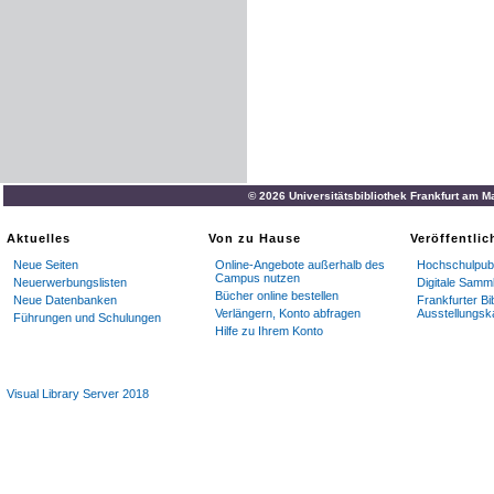
© 2026 Universitätsbibliothek Frankfurt am M
Aktuelles
Von zu Hause
Veröffentli
Neue Seiten
Online-Angebote außerhalb des
Hochschulpubl
Campus nutzen
Neuerwerbungslisten
Digitale Samm
Bücher online bestellen
Neue Datenbanken
Frankfurter Bi
Verlängern, Konto abfragen
Ausstellungsk
Führungen und Schulungen
Hilfe zu Ihrem Konto
Visual Library Server 2018