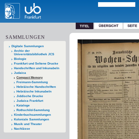
ÜBERSICHT
SEITE
TITEL
SAMMLUNGEN
Digitale Sammlungen
Archiv der
Universitätsbibliothek JCS
Biologie
Frankfurt und Seltene Drucke
Handschriften und Inkunabeln
Judaica
Compact Memory
Freimann-Sammlung
Hebräische Handschriften
Hebräische Inkunabeln
Jiddische Drucke
Judaica Frankfurt
Kataloge
Rothschild-Sammlung
Kinderbuchsammlungen
Koloniale Sammlungen
Musik und Theater
Nachlässe