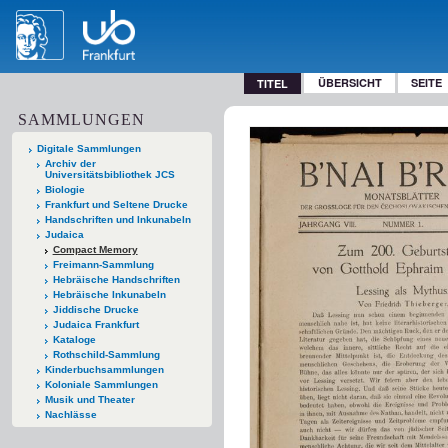
ÜBERSICHT
SEITE
TITEL
SAMMLUNGEN
Digitale Sammlungen
Archiv der
Universitätsbibliothek JCS
Biologie
Frankfurt und Seltene Drucke
Handschriften und Inkunabeln
Judaica
Compact Memory
Freimann-Sammlung
Hebräische Handschriften
Hebräische Inkunabeln
Jiddische Drucke
Judaica Frankfurt
Kataloge
Rothschild-Sammlung
Kinderbuchsammlungen
Koloniale Sammlungen
Musik und Theater
Nachlässe