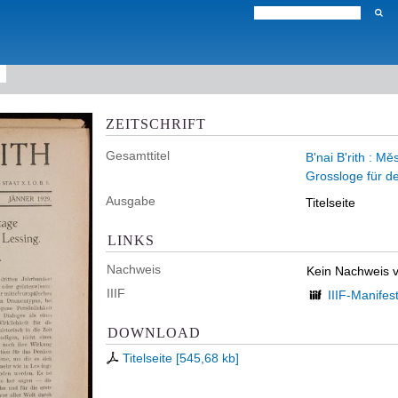
ZEITSCHRIFT
Gesamttitel
B'nai B'rith : M
Grossloge für d
Ausgabe
Titelseite
LINKS
Nachweis
Kein Nachweis 
IIIF
IIIF-Manifes
DOWNLOAD
Titelseite
[
545,68 kb
]