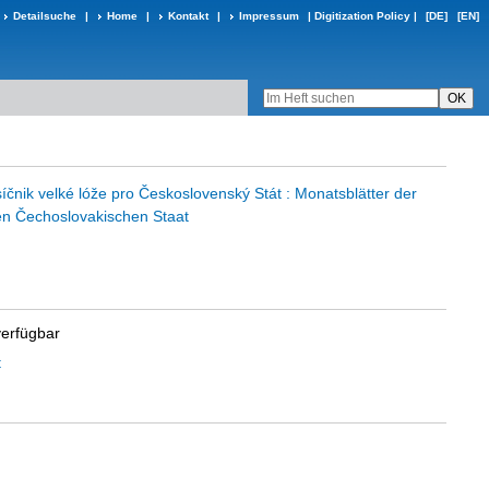
Detailsuche
|
Home
|
Kontakt
|
Impressum
|
Digitization Policy
|
[DE]
[EN]
ěsíčnik velké lóže pro Československý Stát : Monatsblätter der
en Čechoslovakischen Staat
verfügbar
t