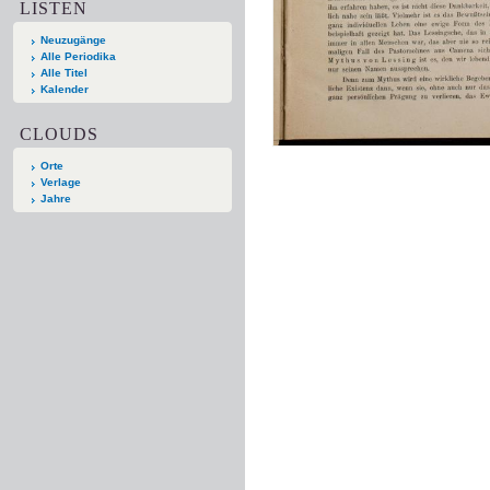
LISTEN
Neuzugänge
Alle Periodika
Alle Titel
Kalender
CLOUDS
Orte
Verlage
Jahre