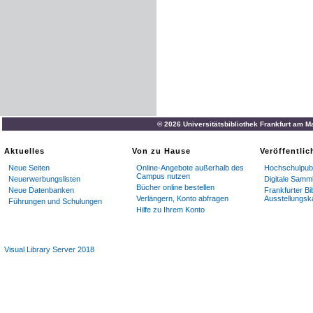
© 2026 Universitätsbibliothek Frankfurt am M
Aktuelles
Von zu Hause
Veröffentli
Neue Seiten
Online-Angebote außerhalb des
Hochschulpubl
Campus nutzen
Neuerwerbungslisten
Digitale Samm
Bücher online bestellen
Neue Datenbanken
Frankfurter Bi
Verlängern, Konto abfragen
Ausstellungsk
Führungen und Schulungen
Hilfe zu Ihrem Konto
Visual Library Server 2018