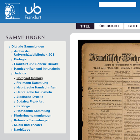
ÜBERSICHT
SEITE
TITEL
SAMMLUNGEN
Digitale Sammlungen
Archiv der
Universitätsbibliothek JCS
Biologie
Frankfurt und Seltene Drucke
Handschriften und Inkunabeln
Judaica
Compact Memory
Freimann-Sammlung
Hebräische Handschriften
Hebräische Inkunabeln
Jiddische Drucke
Judaica Frankfurt
Kataloge
Rothschild-Sammlung
Kinderbuchsammlungen
Koloniale Sammlungen
Musik und Theater
Nachlässe