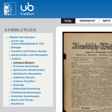
ÜBERSICHT
SEITE
TITEL
SAMMLUNGEN
Digitale Sammlungen
Archiv der
Universitätsbibliothek JCS
Biologie
Frankfurt und Seltene Drucke
Handschriften und Inkunabeln
Judaica
Compact Memory
Freimann-Sammlung
Hebräische Handschriften
Hebräische Inkunabeln
Jiddische Drucke
Judaica Frankfurt
Kataloge
Rothschild-Sammlung
Kinderbuchsammlungen
Koloniale Sammlungen
Musik und Theater
Nachlässe