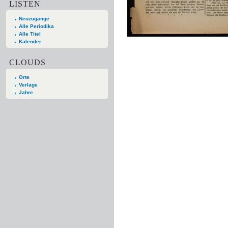
LISTEN
Neuzugänge
Alle Periodika
Alle Titel
Kalender
CLOUDS
Orte
Verlage
Jahre