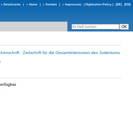
Detailsuche
|
Home
|
Kontakt
|
Impressum
|
Digitization Policy
|
[DE]
[EN]
chenschrift : Zeitschrift für die Gesamtinteressen des Judentums
6
verfügbar
t