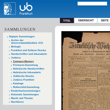
ÜBERSICHT
SEITE
TITEL
SAMMLUNGEN
Digitale Sammlungen
Archiv der
Universitätsbibliothek JCS
Biologie
Frankfurt und Seltene Drucke
Handschriften und Inkunabeln
Judaica
Compact Memory
Freimann-Sammlung
Hebräische Handschriften
Hebräische Inkunabeln
Jiddische Drucke
Judaica Frankfurt
Kataloge
Rothschild-Sammlung
Kinderbuchsammlungen
Koloniale Sammlungen
Musik und Theater
Nachlässe