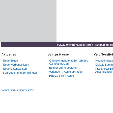
© 2026 Universitätsbibliothek Frankfurt am M
Aktuelles
Von zu Hause
Veröffentli
Neue Seiten
Online-Angebote außerhalb des
Hochschulpubl
Campus nutzen
Neuerwerbungslisten
Digitale Samm
Bücher online bestellen
Neue Datenbanken
Frankfurter Bi
Verlängern, Konto abfragen
Ausstellungsk
Führungen und Schulungen
Hilfe zu Ihrem Konto
Visual Library Server 2018