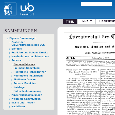
INHALT
ÜBERSICH
TITEL
SAMMLUNGEN
Digitale Sammlungen
Archiv der
Universitätsbibliothek JCS
Biologie
Frankfurt und Seltene Drucke
Handschriften und Inkunabeln
Judaica
Compact Memory
Freimann-Sammlung
Hebräische Handschriften
Hebräische Inkunabeln
Jiddische Drucke
Judaica Frankfurt
Kataloge
Rothschild-Sammlung
Kinderbuchsammlungen
Koloniale Sammlungen
Musik und Theater
Nachlässe