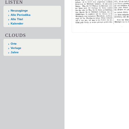
LISTEN
Neuzugänge
Alle Periodika
Alle Titel
Kalender
CLOUDS
Orte
Verlage
Jahre