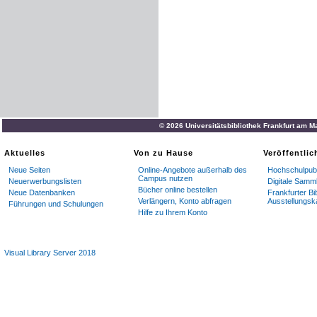
© 2026 Universitätsbibliothek Frankfurt am M
Aktuelles
Von zu Hause
Veröffentli
Neue Seiten
Online-Angebote außerhalb des
Hochschulpubl
Campus nutzen
Neuerwerbungslisten
Digitale Samm
Bücher online bestellen
Neue Datenbanken
Frankfurter Bi
Verlängern, Konto abfragen
Ausstellungsk
Führungen und Schulungen
Hilfe zu Ihrem Konto
Visual Library Server 2018