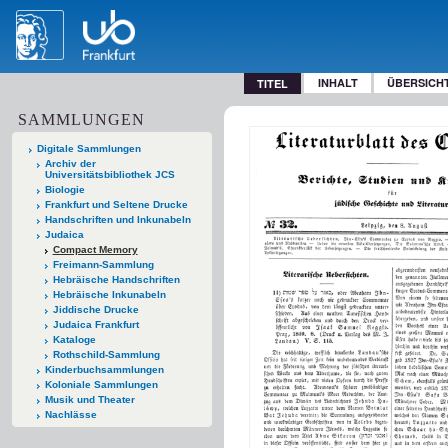
INHALT
ÜBERSICH
TITEL
SAMMLUNGEN
Digitale Sammlungen
Archiv der
Universitätsbibliothek JCS
Biologie
Frankfurt und Seltene Drucke
Handschriften und Inkunabeln
Judaica
Compact Memory
Freimann-Sammlung
Hebräische Handschriften
Hebräische Inkunabeln
Jiddische Drucke
Judaica Frankfurt
Kataloge
Rothschild-Sammlung
Kinderbuchsammlungen
Koloniale Sammlungen
Musik und Theater
Nachlässe