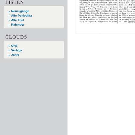
LISTEN
Neuzugänge
Alle Periodika
Alle Titel
Kalender
CLOUDS
Orte
Verlage
Jahre