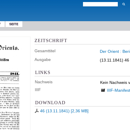
T
SEITE
ZEITSCHRIFT
Gesamttitel
Der Orient : Ber
Ausgabe
(13.11.1841) 46
LINKS
Nachweis
Kein Nachweis 
IIIF
IIIF-Manifes
DOWNLOAD
46 (13.11.1841)
[
2,36 MB
]