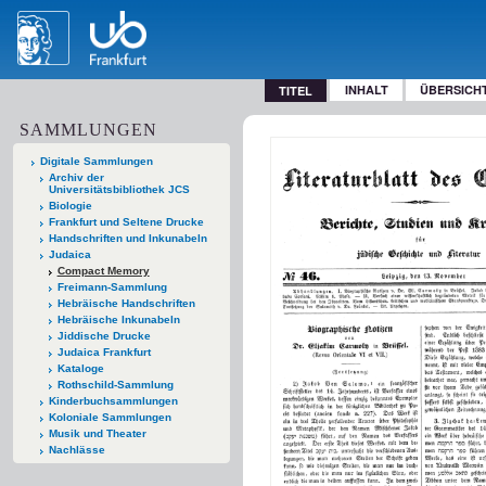
INHALT
ÜBERSICH
TITEL
SAMMLUNGEN
Digitale Sammlungen
Archiv der
Universitätsbibliothek JCS
Biologie
Frankfurt und Seltene Drucke
Handschriften und Inkunabeln
Judaica
Compact Memory
Freimann-Sammlung
Hebräische Handschriften
Hebräische Inkunabeln
Jiddische Drucke
Judaica Frankfurt
Kataloge
Rothschild-Sammlung
Kinderbuchsammlungen
Koloniale Sammlungen
Musik und Theater
Nachlässe