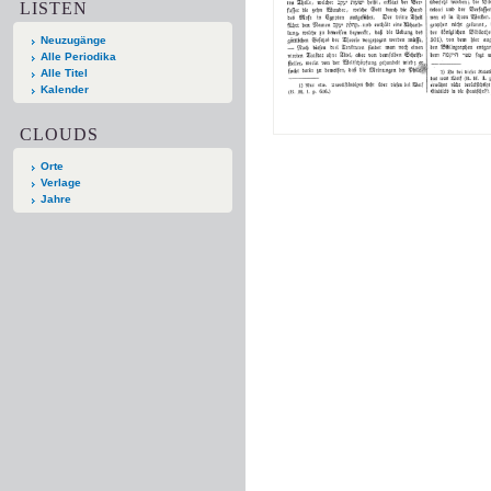
LISTEN
Neuzugänge
Alle Periodika
Alle Titel
Kalender
CLOUDS
Orte
Verlage
Jahre