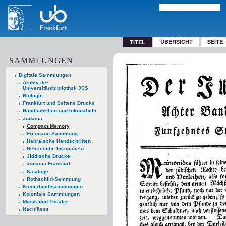
ÜBERSICHT
SEITE
TITEL
SAMMLUNGEN
Digitale Sammlungen
Archiv der
Universitätsbibliothek JCS
Biologie
Frankfurt und Seltene Drucke
Handschriften und Inkunabeln
Judaica
Compact Memory
Freimann-Sammlung
Hebräische Handschriften
Hebräische Inkunabeln
Jiddische Drucke
Judaica Frankfurt
Kataloge
Rothschild-Sammlung
Kinderbuchsammlungen
Koloniale Sammlungen
Musik und Theater
Nachlässe