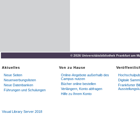
© 2026 Universitätsbibliothek Frankfurt am M
Aktuelles
Von zu Hause
Veröffentli
Neue Seiten
Online-Angebote außerhalb des
Hochschulpubl
Campus nutzen
Neuerwerbungslisten
Digitale Samm
Bücher online bestellen
Neue Datenbanken
Frankfurter Bi
Verlängern, Konto abfragen
Ausstellungsk
Führungen und Schulungen
Hilfe zu Ihrem Konto
Visual Library Server 2018