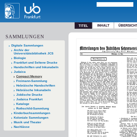
INHALT
ÜBERSICH
TITEL
SAMMLUNGEN
Digitale Sammlungen
Archiv der
Universitätsbibliothek JCS
Biologie
Frankfurt und Seltene Drucke
Handschriften und Inkunabeln
Judaica
Compact Memory
Freimann-Sammlung
Hebräische Handschriften
Hebräische Inkunabeln
Jiddische Drucke
Judaica Frankfurt
Kataloge
Rothschild-Sammlung
Kinderbuchsammlungen
Koloniale Sammlungen
Musik und Theater
Nachlässe