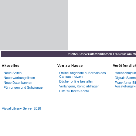
© 2026 Universitätsbibliothek Frankfurt am M
Aktuelles
Von zu Hause
Veröffentli
Neue Seiten
Online-Angebote außerhalb des
Hochschulpubl
Campus nutzen
Neuerwerbungslisten
Digitale Samm
Bücher online bestellen
Neue Datenbanken
Frankfurter Bi
Verlängern, Konto abfragen
Ausstellungsk
Führungen und Schulungen
Hilfe zu Ihrem Konto
Visual Library Server 2018