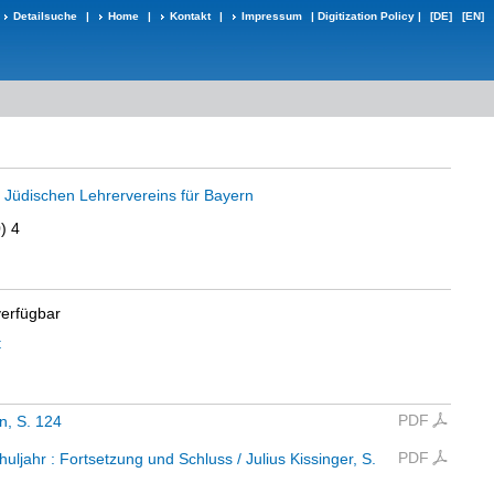
Detailsuche
|
Home
|
Kontakt
|
Impressum
|
Digitization Policy
|
[DE]
[EN]
s Jüdischen Lehrervereins für Bayern
) 4
verfügbar
t
PDF
n
, S. 124
PDF
huljahr
:
Fortsetzung und Schluss
/ Julius Kissinger
, S.