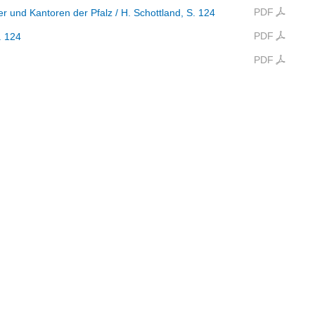
PDF
rer und Kantoren der Pfalz
/ H. Schottland
, S. 124
PDF
. 124
PDF