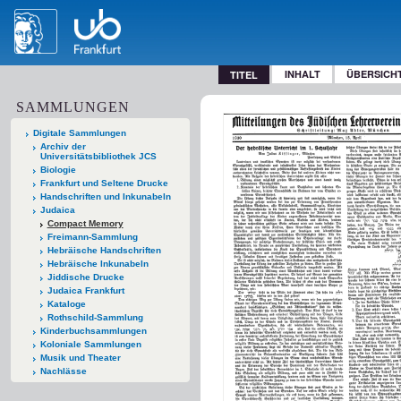
INHALT
ÜBERSICH
TITEL
SAMMLUNGEN
Digitale Sammlungen
Archiv der
Universitätsbibliothek JCS
Biologie
Frankfurt und Seltene Drucke
Handschriften und Inkunabeln
Judaica
Compact Memory
Freimann-Sammlung
Hebräische Handschriften
Hebräische Inkunabeln
Jiddische Drucke
Judaica Frankfurt
Kataloge
Rothschild-Sammlung
Kinderbuchsammlungen
Koloniale Sammlungen
Musik und Theater
Nachlässe