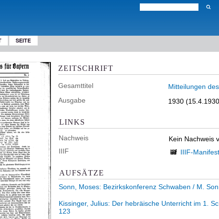
T
SEITE
ZEITSCHRIFT
Gesamttitel
Mitteilungen de
Ausgabe
1930 (15.4.1930
LINKS
Nachweis
Kein Nachweis 
IIIF
IIIF-Manifes
AUFSÄTZE
Sonn, Moses:
Bezirkskonferenz Schwaben
/ M. Son
Kissinger, Julius:
Der hebräische Unterricht im 1. Sc
123