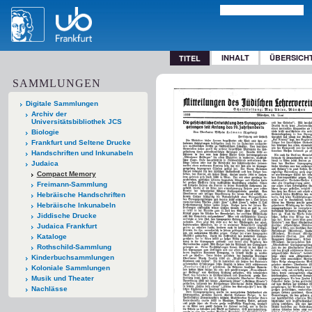
INHALT
ÜBERSICH
TITEL
SAMMLUNGEN
Digitale Sammlungen
Archiv der
Universitätsbibliothek JCS
Biologie
Frankfurt und Seltene Drucke
Handschriften und Inkunabeln
Judaica
Compact Memory
Freimann-Sammlung
Hebräische Handschriften
Hebräische Inkunabeln
Jiddische Drucke
Judaica Frankfurt
Kataloge
Rothschild-Sammlung
Kinderbuchsammlungen
Koloniale Sammlungen
Musik und Theater
Nachlässe