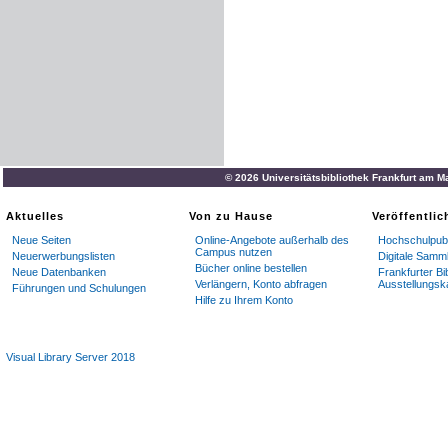
© 2026 Universitätsbibliothek Frankfurt am M
Aktuelles
Von zu Hause
Veröffentli
Neue Seiten
Online-Angebote außerhalb des
Hochschulpubl
Campus nutzen
Neuerwerbungslisten
Digitale Samm
Bücher online bestellen
Neue Datenbanken
Frankfurter Bi
Verlängern, Konto abfragen
Ausstellungsk
Führungen und Schulungen
Hilfe zu Ihrem Konto
Visual Library Server 2018