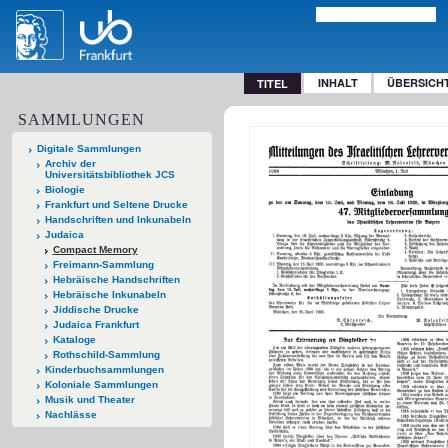
INHALT
ÜBERSICH
TITEL
SAMMLUNGEN
Digitale Sammlungen
Archiv der
Universitätsbibliothek JCS
Biologie
Frankfurt und Seltene Drucke
Handschriften und Inkunabeln
Judaica
Compact Memory
Freimann-Sammlung
Hebräische Handschriften
Hebräische Inkunabeln
Jiddische Drucke
Judaica Frankfurt
Kataloge
Rothschild-Sammlung
Kinderbuchsammlungen
Koloniale Sammlungen
Musik und Theater
Nachlässe