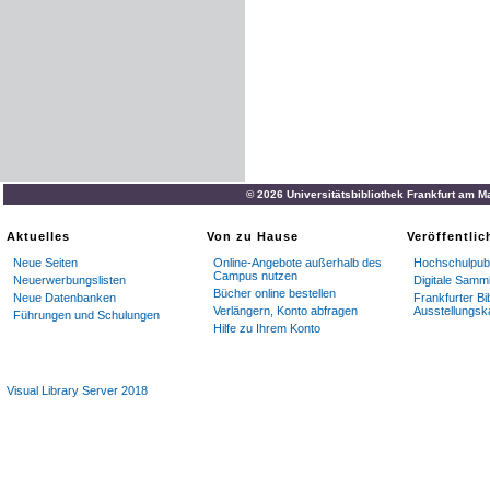
© 2026 Universitätsbibliothek Frankfurt am M
Aktuelles
Von zu Hause
Veröffentli
Neue Seiten
Online-Angebote außerhalb des
Hochschulpubl
Campus nutzen
Neuerwerbungslisten
Digitale Samm
Bücher online bestellen
Neue Datenbanken
Frankfurter Bi
Verlängern, Konto abfragen
Ausstellungsk
Führungen und Schulungen
Hilfe zu Ihrem Konto
Visual Library Server 2018