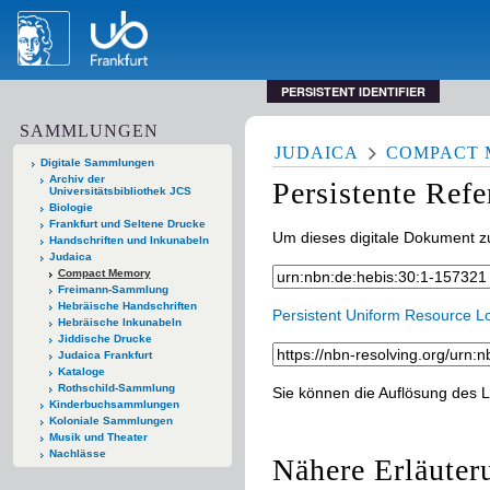
PERSISTENT IDENTIFIER
SAMMLUNGEN
JUDAICA
COMPACT
Digitale Sammlungen
Archiv der
Persistente Ref
Universitätsbibliothek JCS
Biologie
Frankfurt und Seltene Drucke
Um dieses digitale Dokument zu
Handschriften und Inkunabeln
Judaica
Compact Memory
Freimann-Sammlung
Hebräische Handschriften
Persistent Uniform Resource L
Hebräische Inkunabeln
Jiddische Drucke
Judaica Frankfurt
Kataloge
Rothschild-Sammlung
Sie können die Auflösung des L
Kinderbuchsammlungen
Koloniale Sammlungen
Musik und Theater
Nachlässe
Nähere Erläuter