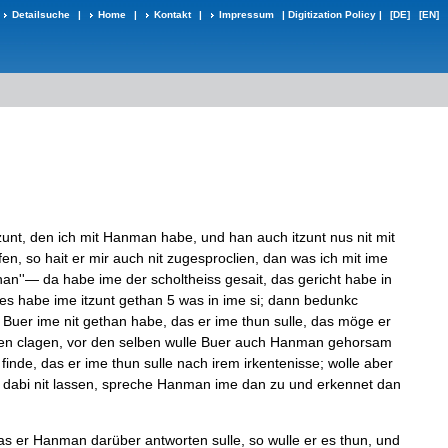
Detailsuche
|
Home
|
Kontakt
|
Impressum
|
Digitization Policy
|
[DE]
[EN]
zunt
,
den
ich
mit
Hanman
habe
,
und
han
auch
itzunt
nus
nit
mit
fen
,
so
hait
er
mir
auch
nit
zugesproclien
,
dan
was
ich
mit
ime
han
'
'
—
da
habe
ime
der
scholtheiss
gesait
,
das
gericht
habe
in
es
habe
ime
itzunt
gethan
5
was
in
ime
si
;
dann
bedunkc
Buer
ime
nit
gethan
habe
,
das
er
ime
thun
sulle
,
das
möge
er
en
clagen
,
vor
den
selben
wulle
Buer
auch
Hanman
gehorsam
finde
,
das
er
ime
thun
sulle
nach
irem
irkentenisse
;
wolle
aber
dabi
nit
lassen
,
spreche
Hanman
ime
dan
zu
und
erkennet
dan
as
er
Hanman
darüber
antworten
sulle
,
so
wulle
er
es
thun
,
und