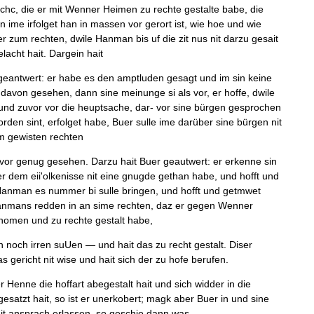
chc
,
die
er
mit
Wenner
Heimen
zu
rechte
gestalte
babe
,
die
n
ime
irfolget
han
in
massen
vor
gerort
ist
,
wie
hoe
und
wie
er
zum
rechten
,
dwile
Hanman
bis
uf
die
zit
nus
nit
darzu
gesait
lacht
hait
.
Dargein
hait
eantwert
:
er
habe
es
den
amptluden
gesagt
und
im
sin
keine
davon
gesehen
,
dann
sine
meinunge
si
als
vor
,
er
hoffe
,
dwile
und
zuvor
vor
die
heuptsache
,
dar
-
vor
sine
bürgen
gesprochen
rden
sint
,
erfolget
habe
,
Buer
sulle
ime
darüber
sine
bürgen
nit
m
gewisten
rechten
vor
genug
gesehen
.
Darzu
hait
Buer
geautwert
:
er
er­
kenne
sin
r
dem
eii
'
olkenisse
nit
eine
gnugde
gethan
habe
,
und
hofft
und
anman
es
nummer
bi
sulle
bringen
,
und
hofft
und
getmwet
nmans
redden
in
an
sime
rechten
,
daz
er
gegen
Wenner
gnomen
und
zu
rechte
gestalt
habe
,
n
noch
irren
suUen
—
und
hait
das
zu
recht
gestalt
.
Diser
as
gericht
nit
wise
und
hait
sich
der
zu
hofe
berufen
.
r
Henne
die
hoffart
abegestalt
hait
und
sich
widder
in
die
gesatzt
hait
,
so
ist
er
unerkobert
;
magk
aber
Buer
in
und
sine
it
ansprach
erlassen
,
so
geschio
dann
was