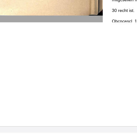
30
recht
ist
.
Obcncescl
,
1
Einer
soholt
g
Die
scheffen
zwein
zedde
I
.
Item
Heinz
selige
ime
sc
gerechtssch
als
vil
darzu
.
unser
lieben
und
ien
auch
lehen
en
1
)
1
)
7is
.
ein
.