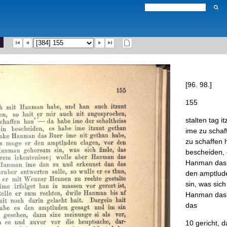
[
96
.
98
.
]
155
stalten
tag
it
ime
zu
schaf
zu
schaffen
bescheiden
,
Hanman
das
den
amptlud
sin
,
was
sich
Hanman
das
das
10
gericht
,
d