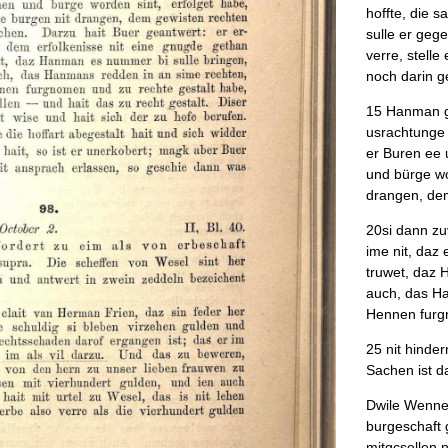
hoffte
,
die
sa
sulle
er
gege
verre
,
stelle
noch
darin
ge
15
Hanman
g
usrachtunge
er
Buren
ee
und
bürge
wo
drangen
,
de
20si
dann
zu
ime
nit
,
daz
e
truwet
,
daz
H
auch
,
das
Ha
Hennen
fur
25
nit
hinder
Sachen
ist
d
Dwile
Wenne
burgeschaft
mitgcsellen
n