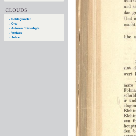
CLOUDS
Schlagwörter
Orte
Autoren / Beteiligte
Verlage
Jahre