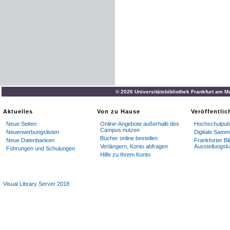
ist
,
hait
Heinzen
vorsprech
Elchins
furspreche
gesagt
:
bodden
geben
,
Elchin
ford
worden
,
und
hiesse
den
b
antwerten
von
sins
heuptm
soliche
scholt
,
als
sie
mit
g
gesprochen
:
sie
komen
na
und
truwe
,
es
sulle
sin
heu
© 2026 Universitätsbibliothek Frankfurt am M
heisse
den
geleit
—
und
ha
wisthums
begert
,
40
wie
si
Aktuelles
Von zu Hause
Veröffentli
entschlagen
?
Da
hait
der
s
Neue Seiten
Online-Angebote außerhalb des
Hochschulpubl
Campus nutzen
Neuerwerbungslisten
Digitale Samm
Bücher online bestellen
Neue Datenbanken
Frankfurter Bi
Verlängern, Konto abfragen
Ausstellungsk
Führungen und Schulungen
Hilfe zu Ihrem Konto
Visual Library Server 2018