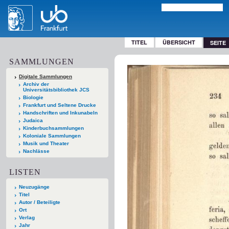
TITEL
ÜBERSICHT
SEITE
SAMMLUNGEN
Digitale Sammlungen
Archiv der
Universitätsbibliothek JCS
Biologie
Frankfurt und Seltene Drucke
Handschriften und Inkunabeln
Judaica
Kinderbuchsammlungen
Koloniale Sammlungen
Musik und Theater
Nachlässe
LISTEN
Neuzugänge
Titel
Autor / Beteiligte
Ort
Verlag
Jahr