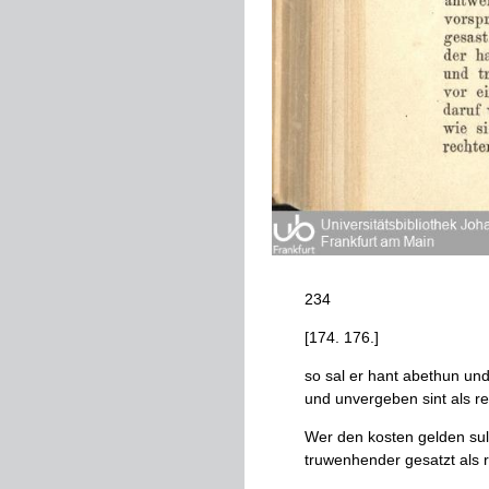
234
[
174
.
176
.
]
so
sal
er
hant
abethun
un
und
unvergeben
sint
als
re
Wer
den
kosten
gelden
sul
truwenhender
gesatzt
als
r