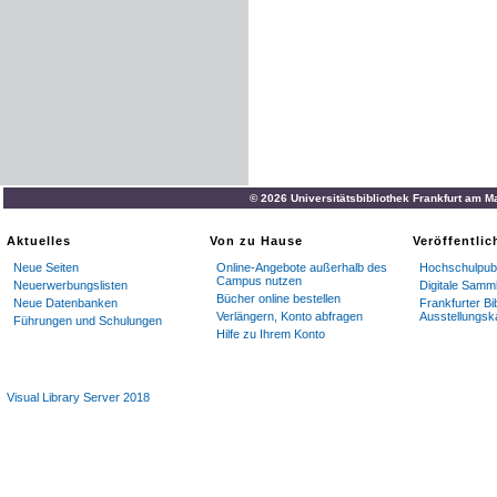
© 2026 Universitätsbibliothek Frankfurt am M
Aktuelles
Von zu Hause
Veröffentli
Neue Seiten
Online-Angebote außerhalb des
Hochschulpubl
Campus nutzen
Neuerwerbungslisten
Digitale Samm
Bücher online bestellen
Neue Datenbanken
Frankfurter Bi
Verlängern, Konto abfragen
Ausstellungsk
Führungen und Schulungen
Hilfe zu Ihrem Konto
Visual Library Server 2018