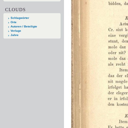
CLOUDS
Schlagwörter
Orte
Autoren / Beteiligte
Verlage
Jahre