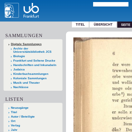
TITEL
ÜBERSICHT
SEITE
SAMMLUNGEN
Digitale Sammlungen
Archiv der
Universitätsbibliothek JCS
Biologie
Frankfurt und Seltene Drucke
Handschriften und Inkunabeln
Judaica
Kinderbuchsammlungen
Koloniale Sammlungen
Musik und Theater
Nachlässe
LISTEN
Neuzugänge
Titel
Autor / Beteiligte
Ort
Verlag
Jahr