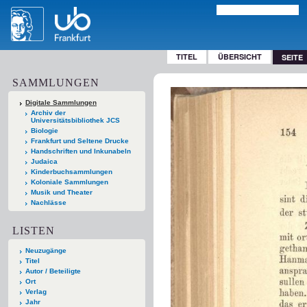
TITEL
ÜBERSICHT
SEITE
SAMMLUNGEN
Digitale Sammlungen
Archiv der
Universitätsbibliothek JCS
Biologie
Frankfurt und Seltene Drucke
Handschriften und Inkunabeln
Judaica
Kinderbuchsammlungen
Koloniale Sammlungen
Musik und Theater
Nachlässe
LISTEN
Neuzugänge
Titel
Autor / Beteiligte
Ort
Verlag
Jahr