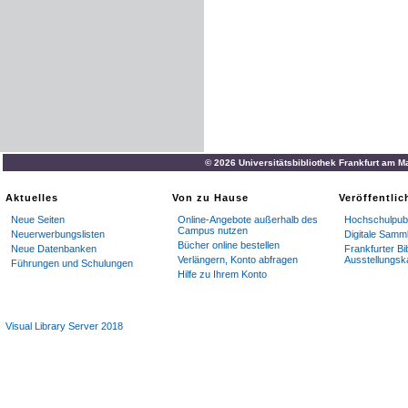
© 2026 Universitätsbibliothek Frankfurt am M
Aktuelles
Von zu Hause
Veröffentli
Neue Seiten
Online-Angebote außerhalb des
Hochschulpubl
Campus nutzen
Neuerwerbungslisten
Digitale Samm
Bücher online bestellen
Neue Datenbanken
Frankfurter Bi
Verlängern, Konto abfragen
Ausstellungsk
Führungen und Schulungen
Hilfe zu Ihrem Konto
Visual Library Server 2018