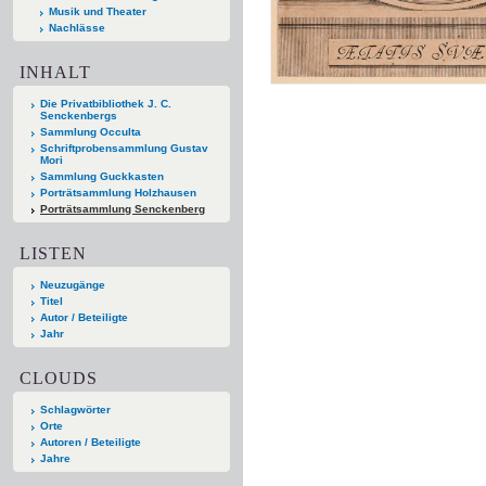
Musik und Theater
Nachlässe
INHALT
Die Privatbibliothek J. C.
Senckenbergs
Sammlung Occulta
Schriftprobensammlung Gustav
Mori
Sammlung Guckkasten
Porträtsammlung Holzhausen
Porträtsammlung Senckenberg
LISTEN
Neuzugänge
Titel
Autor / Beteiligte
Jahr
CLOUDS
Schlagwörter
Orte
Autoren / Beteiligte
Jahre