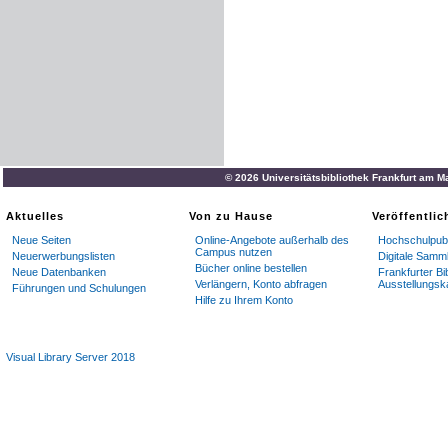
© 2026 Universitätsbibliothek Frankfurt am M
Aktuelles
Von zu Hause
Veröffentli
Neue Seiten
Online-Angebote außerhalb des
Hochschulpubl
Campus nutzen
Neuerwerbungslisten
Digitale Samm
Bücher online bestellen
Neue Datenbanken
Frankfurter Bi
Verlängern, Konto abfragen
Ausstellungsk
Führungen und Schulungen
Hilfe zu Ihrem Konto
Visual Library Server 2018