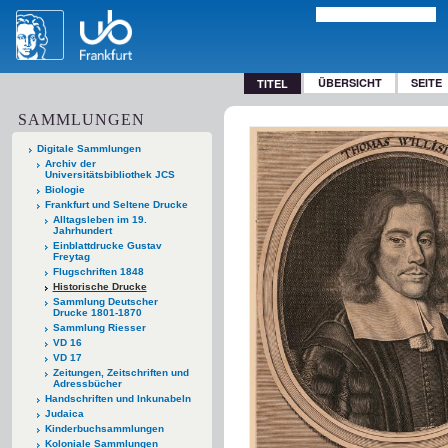
ÜBERSICHT
SEITE
TITEL
SAMMLUNGEN
Digitale Sammlungen
Archiv der
Universitätsbibliothek JCS
Biologie
Frankfurt und Seltene Drucke
Alltagsleben im 19.
Jahrhundert
Einblattdrucke Gustav
Freytag
Flugschriften 1848
Historische Drucke
Sammlung Deutscher
Drucke 1801-1870
Sammlung Riesser
VD 16
VD 17
Zeitungen, Zeitschriften und
Adressbücher
Handschriften und Inkunabeln
Judaica
Kinderbuchsammlungen
Koloniale Sammlungen