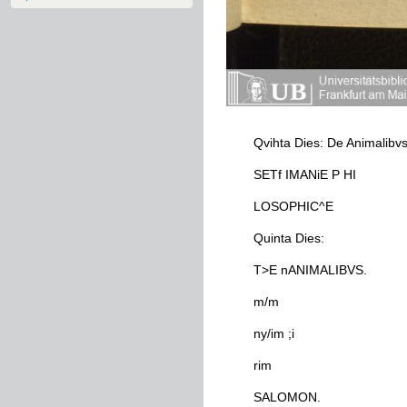
Qvihta
Dies
:
De
Animalibv
SETf
IMANiE
P
HI
LOSOPHIC
^
E
Quinta
Dies
:
T
>
E
nANIMALIBVS
.
m/m
ny/im
;
i
rim
SALOMON
.