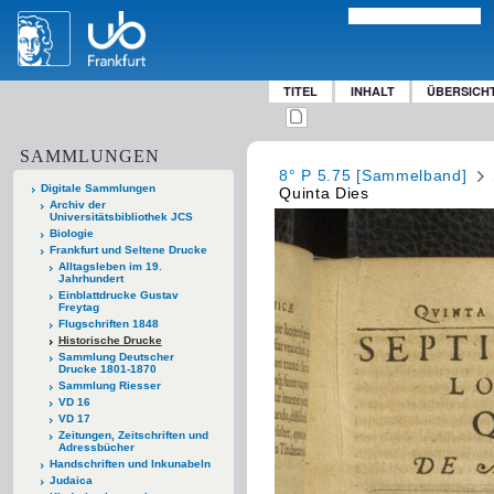
TITEL
INHALT
ÜBERSICH
SAMMLUNGEN
8° P 5.75 [Sammelband]
Digitale Sammlungen
Quinta Dies
Archiv der
Universitätsbibliothek JCS
Biologie
Frankfurt und Seltene Drucke
Alltagsleben im 19.
Jahrhundert
Einblattdrucke Gustav
Freytag
Flugschriften 1848
Historische Drucke
Sammlung Deutscher
Drucke 1801-1870
Sammlung Riesser
VD 16
VD 17
Zeitungen, Zeitschriften und
Adressbücher
Handschriften und Inkunabeln
Judaica