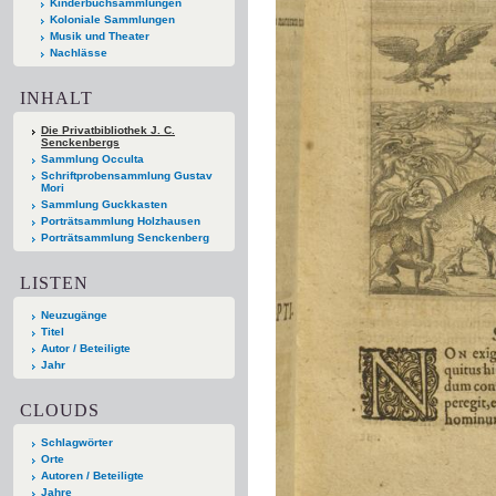
Kinderbuchsammlungen
Koloniale Sammlungen
Musik und Theater
Nachlässe
INHALT
Die Privatbibliothek J. C.
Senckenbergs
Sammlung Occulta
Schriftprobensammlung Gustav
Mori
Sammlung Guckkasten
Porträtsammlung Holzhausen
Porträtsammlung Senckenberg
LISTEN
Neuzugänge
Titel
Autor / Beteiligte
Jahr
CLOUDS
Schlagwörter
Orte
Autoren / Beteiligte
Jahre