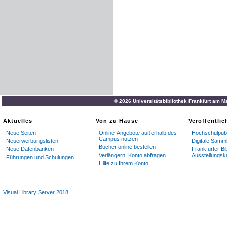
© 2026 Universitätsbibliothek Frankfurt am M
Aktuelles
Von zu Hause
Veröffentli
Neue Seiten
Online-Angebote außerhalb des
Hochschulpubl
Campus nutzen
Neuerwerbungslisten
Digitale Samm
Bücher online bestellen
Neue Datenbanken
Frankfurter Bi
Verlängern, Konto abfragen
Ausstellungsk
Führungen und Schulungen
Hilfe zu Ihrem Konto
Visual Library Server 2018