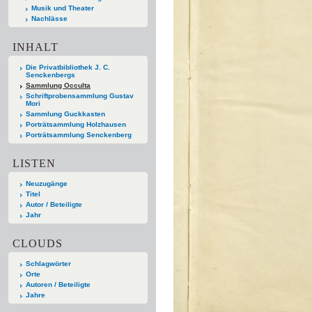
Musik und Theater
Nachlässe
INHALT
Die Privatbibliothek J. C.
Senckenbergs
Sammlung Occulta
Schriftprobensammlung Gustav
Mori
Sammlung Guckkasten
Porträtsammlung Holzhausen
Porträtsammlung Senckenberg
LISTEN
Neuzugänge
Titel
Autor / Beteiligte
Jahr
CLOUDS
Schlagwörter
Orte
Autoren / Beteiligte
Jahre