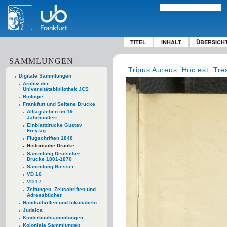
TITEL
INHALT
ÜBERSICH
SAMMLUNGEN
Tripus Aureus, Hoc est, Tre
Digitale Sammlungen
Archiv der
Universitätsbibliothek JCS
Biologie
Frankfurt und Seltene Drucke
Alltagsleben im 19.
Jahrhundert
Einblattdrucke Gustav
Freytag
Flugschriften 1848
Historische Drucke
Sammlung Deutscher
Drucke 1801-1870
Sammlung Riesser
VD 16
VD 17
Zeitungen, Zeitschriften und
Adressbücher
Handschriften und Inkunabeln
Judaica
Kinderbuchsammlungen
Koloniale Sammlungen