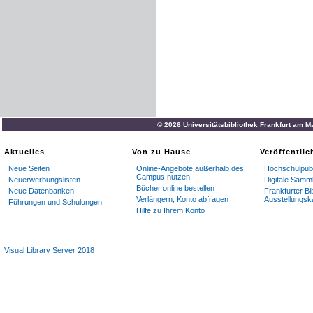
© 2026 Universitätsbibliothek Frankfurt am M
Aktuelles
Von zu Hause
Veröffentli
Neue Seiten
Online-Angebote außerhalb des
Hochschulpubl
Campus nutzen
Neuerwerbungslisten
Digitale Samm
Bücher online bestellen
Neue Datenbanken
Frankfurter Bi
Verlängern, Konto abfragen
Ausstellungsk
Führungen und Schulungen
Hilfe zu Ihrem Konto
Visual Library Server 2018