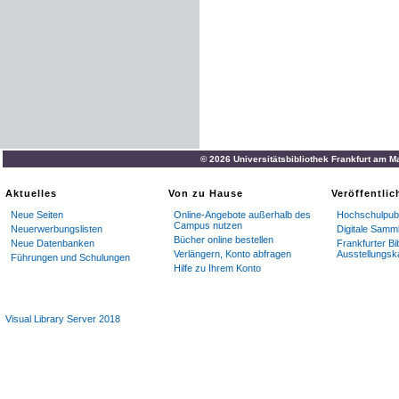
© 2026 Universitätsbibliothek Frankfurt am M
Aktuelles
Von zu Hause
Veröffentli
Neue Seiten
Online-Angebote außerhalb des
Hochschulpubl
Campus nutzen
Neuerwerbungslisten
Digitale Samm
Bücher online bestellen
Neue Datenbanken
Frankfurter Bi
Verlängern, Konto abfragen
Ausstellungsk
Führungen und Schulungen
Hilfe zu Ihrem Konto
Visual Library Server 2018