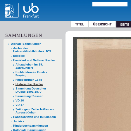
TITEL
ÜBERSICHT
SEITE
SAMMLUNGEN
Digitale Sammlungen
Archiv der
Universitätsbibliothek JCS
Biologie
Frankfurt und Seltene Drucke
Alltagsleben im 19.
Jahrhundert
Einblattdrucke Gustav
Freytag
Flugschriften 1848
Historische Drucke
Sammlung Deutscher
Drucke 1801-1870
Sammlung Riesser
VD 16
VD 17
Zeitungen, Zeitschriften und
Adressbücher
Handschriften und Inkunabeln
Judaica
Kinderbuchsammlungen
Koloniale Sammlungen