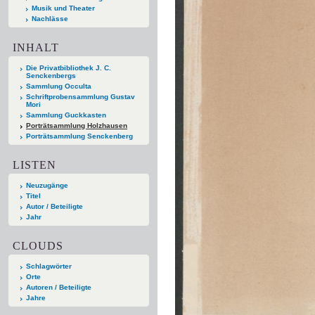
Musik und Theater
Nachlässe
INHALT
Die Privatbibliothek J. C.
Senckenbergs
Sammlung Occulta
Schriftprobensammlung Gustav
Mori
Sammlung Guckkasten
Porträtsammlung Holzhausen
Porträtsammlung Senckenberg
LISTEN
Neuzugänge
Titel
Autor / Beteiligte
Jahr
CLOUDS
Schlagwörter
Orte
Autoren / Beteiligte
Jahre