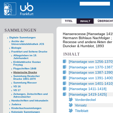
TITEL
ÜBERSICH
INHALT
SAMMLUNGEN
Hanserecesse.[Hansetage 1419-
Hermann Böhlaus Nachfolger ; K
Digitale Sammlungen
Archiv der
Recesse und andere Akten der 
Universitätsbibliothek JCS
Duncker & Humblot, 1893
Biologie
Frankfurt und Seltene Drucke
INHALT
Alltagsleben im 19.
Jahrhundert
[Hansetage von 1256-1370
Einblattdrucke Gustav
Freytag
[Hansetage von 1370-1387
Flugschriften 1848
[Hansetage von 1387-1390
Historische Drucke
Sammlung Deutscher
[Hansetage von 1391-1400
Drucke 1801-1870
Sammlung Riesser
[Hansetage von 1401-1410
VD 16
[Hansetage 1411-1418]
VD 17
[Hansetage 1419-1425]
Zeitungen, Zeitschriften und
Adressbücher
Vorderdeckel
Handschriften und Inkunabeln
Judaica
Vorsatz
Kinderbuchsammlungen
Titelblatt
Koloniale Sammlungen