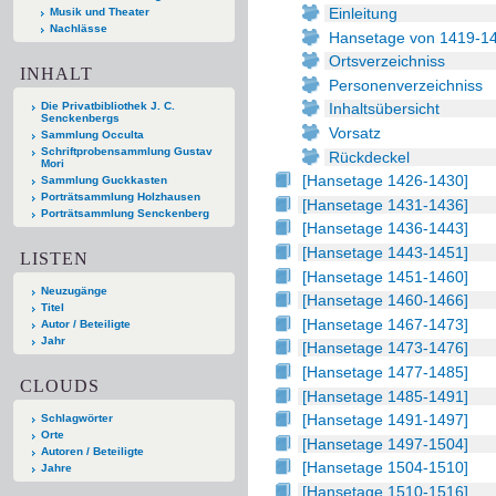
Einleitung
Musik und Theater
Nachlässe
Hansetage von 1419-1
Ortsverzeichniss
INHALT
Personenverzeichniss
Die Privatbibliothek J. C.
Inhaltsübersicht
Senckenbergs
Vorsatz
Sammlung Occulta
Schriftprobensammlung Gustav
Rückdeckel
Mori
[Hansetage 1426-1430]
Sammlung Guckkasten
Porträtsammlung Holzhausen
[Hansetage 1431-1436]
Porträtsammlung Senckenberg
[Hansetage 1436-1443]
[Hansetage 1443-1451]
LISTEN
[Hansetage 1451-1460]
Neuzugänge
[Hansetage 1460-1466]
Titel
[Hansetage 1467-1473]
Autor / Beteiligte
Jahr
[Hansetage 1473-1476]
[Hansetage 1477-1485]
CLOUDS
[Hansetage 1485-1491]
[Hansetage 1491-1497]
Schlagwörter
Orte
[Hansetage 1497-1504]
Autoren / Beteiligte
[Hansetage 1504-1510]
Jahre
[Hansetage 1510-1516]