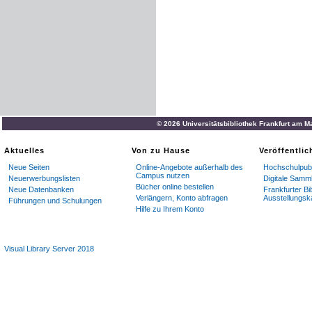
© 2026 Universitätsbibliothek Frankfurt am M
Aktuelles
Von zu Hause
Veröffentli
Neue Seiten
Online-Angebote außerhalb des
Hochschulpubl
Campus nutzen
Neuerwerbungslisten
Digitale Samm
Bücher online bestellen
Neue Datenbanken
Frankfurter Bi
Verlängern, Konto abfragen
Ausstellungsk
Führungen und Schulungen
Hilfe zu Ihrem Konto
Visual Library Server 2018