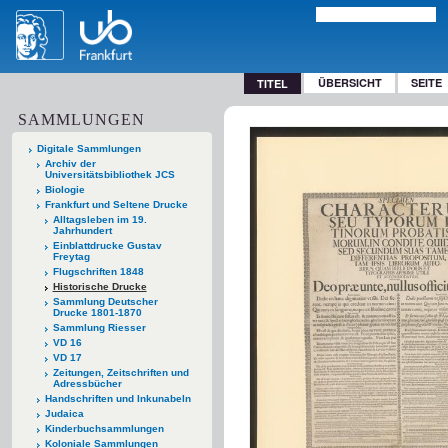
ÜBERSICHT
SEITE
TITEL
SAMMLUNGEN
Digitale Sammlungen
Archiv der
Universitätsbibliothek JCS
Biologie
Frankfurt und Seltene Drucke
Alltagsleben im 19.
Jahrhundert
Einblattdrucke Gustav
Freytag
Flugschriften 1848
Historische Drucke
Sammlung Deutscher
Drucke 1801-1870
Sammlung Riesser
VD 16
VD 17
Zeitungen, Zeitschriften und
Adressbücher
Handschriften und Inkunabeln
Judaica
Kinderbuchsammlungen
Koloniale Sammlungen