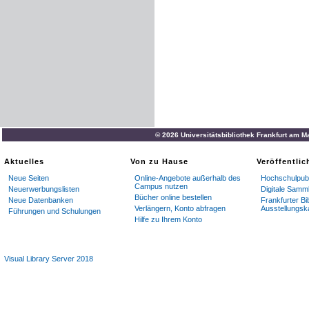
© 2026 Universitätsbibliothek Frankfurt am M
Aktuelles
Von zu Hause
Veröffentli
Neue Seiten
Online-Angebote außerhalb des
Hochschulpubl
Campus nutzen
Neuerwerbungslisten
Digitale Samm
Bücher online bestellen
Neue Datenbanken
Frankfurter Bi
Verlängern, Konto abfragen
Ausstellungsk
Führungen und Schulungen
Hilfe zu Ihrem Konto
Visual Library Server 2018