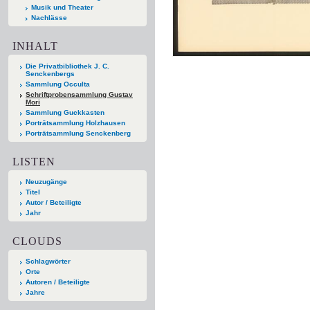
Musik und Theater
Nachlässe
INHALT
Die Privatbibliothek J. C.
Senckenbergs
Sammlung Occulta
Schriftprobensammlung Gustav
Mori
Sammlung Guckkasten
Porträtsammlung Holzhausen
Porträtsammlung Senckenberg
LISTEN
Neuzugänge
Titel
Autor / Beteiligte
Jahr
CLOUDS
Schlagwörter
Orte
Autoren / Beteiligte
Jahre