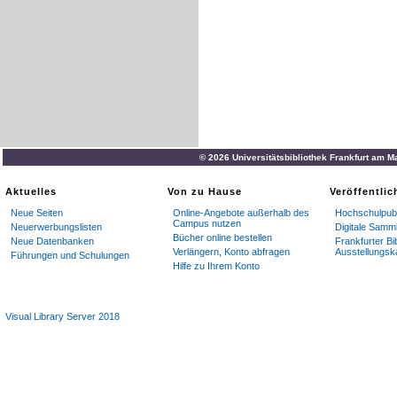
© 2026 Universitätsbibliothek Frankfurt am M
Aktuelles
Von zu Hause
Veröffentli
Neue Seiten
Online-Angebote außerhalb des
Hochschulpubl
Campus nutzen
Neuerwerbungslisten
Digitale Samm
Bücher online bestellen
Neue Datenbanken
Frankfurter Bi
Verlängern, Konto abfragen
Ausstellungsk
Führungen und Schulungen
Hilfe zu Ihrem Konto
Visual Library Server 2018