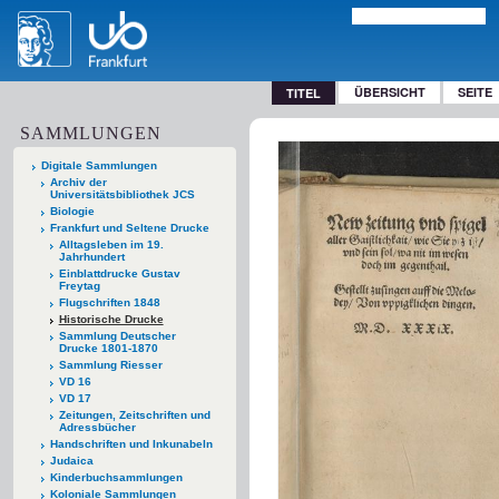
ÜBERSICHT
SEITE
TITEL
SAMMLUNGEN
Digitale Sammlungen
Archiv der
Universitätsbibliothek JCS
Biologie
Frankfurt und Seltene Drucke
Alltagsleben im 19.
Jahrhundert
Einblattdrucke Gustav
Freytag
Flugschriften 1848
Historische Drucke
Sammlung Deutscher
Drucke 1801-1870
Sammlung Riesser
VD 16
VD 17
Zeitungen, Zeitschriften und
Adressbücher
Handschriften und Inkunabeln
Judaica
Kinderbuchsammlungen
Koloniale Sammlungen