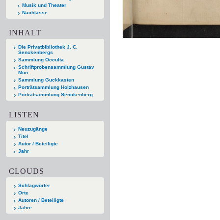
Musik und Theater
Nachlässe
INHALT
Die Privatbibliothek J. C.
Senckenbergs
Sammlung Occulta
Schriftprobensammlung Gustav
Mori
Sammlung Guckkasten
Porträtsammlung Holzhausen
Porträtsammlung Senckenberg
LISTEN
Neuzugänge
Titel
Autor / Beteiligte
Jahr
CLOUDS
Schlagwörter
Orte
Autoren / Beteiligte
Jahre